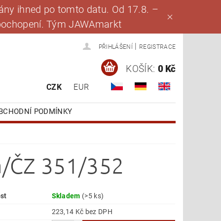
ny ihned po tomto datu. Od 17.8. –
za pochopení. Tým JAWAmarkt
|
PŘIHLÁŠENÍ
REGISTRACE
KOŠÍK:
0 Kč
CZK
EUR
BCHODNÍ PODMÍNKY
a/ČZ 351/352
st
Skladem
(>5 ks)
223,14 Kč bez DPH