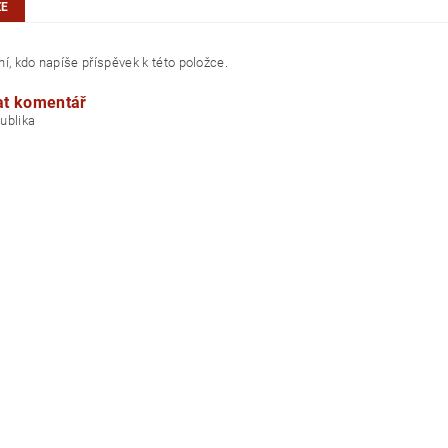
ZE
í, kdo napíše příspěvek k této položce.
at komentář
á republika