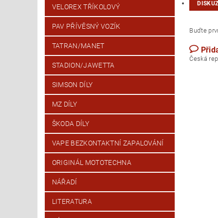
DISKU
VELOREX TŘÍKOLOVÝ
PAV PŘÍVĚSNÝ VOZÍK
Buďte prvn
TATRAN/MANET
Přid
Česk
STADION/JAWETTA
SIMSON DÍLY
MZ DÍLY
ŠKODA DÍLY
VAPE BEZKONTAKTNÍ ZAPALOVÁNÍ
ORIGINÁL MOTOTECHNA
NÁŘADÍ
LITERATURA