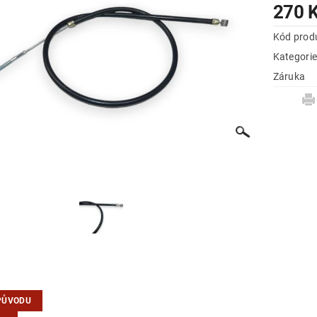
270 
Kód prod
Kategori
Záruka
PŮVODU