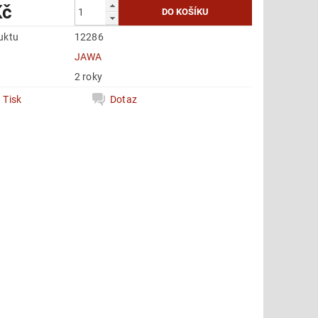
Kč
uktu
12286
e
JAWA
2 roky
Tisk
Dotaz