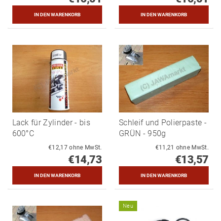
Lack für Zylinder - bis
Schleif und Polierpaste -
600°C
GRÜN - 950g
€12,17 ohne MwSt.
€11,21 ohne MwSt.
€14,73
€13,57
Neu