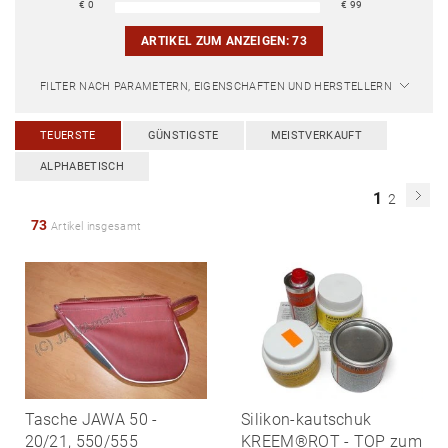
€
0
€
99
ARTIKEL ZUM ANZEIGEN:
73
FILTER NACH PARAMETERN, EIGENSCHAFTEN UND HERSTELLERN
TEUERSTE
GÜNSTIGSTE
MEISTVERKAUFT
ALPHABETISCH
1
2
73
Artikel insgesamt
Tasche JAWA 50 -
Silikon-kautschuk
20/21, 550/555
KREEM®ROT - TOP zum