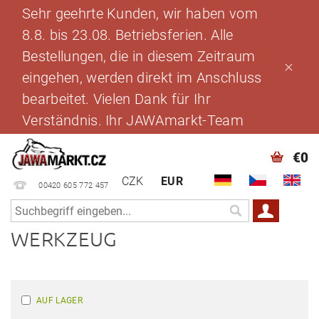
Sehr geehrte Kunden, wir haben vom
8.8. bis 23.08. Betriebsferien. Alle
Bestellungen, die in diesem Zeitraum
eingehen, werden direkt im Anschluss
bearbeitet. Vielen Dank für Ihr
Verständnis. Ihr JAWAmarkt-Team
€0
CZK
EUR
00420 605 772 457
WERKZEUG
AUF LAGER