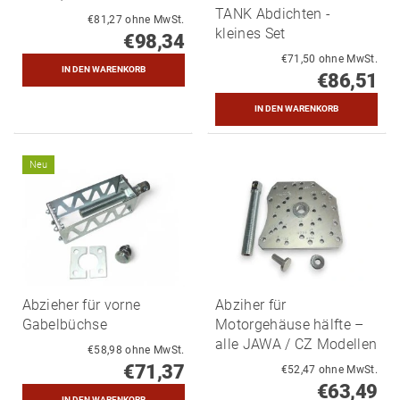
TANK Abdichten -
€81,27 ohne MwSt.
kleines Set
€98,34
€71,50 ohne MwSt.
€86,51
Neu
Abzieher für vorne
Abziher für
Gabelbüchse
Motorgehäuse hälfte –
alle JAWA / CZ Modellen
€58,98 ohne MwSt.
€71,37
€52,47 ohne MwSt.
€63,49