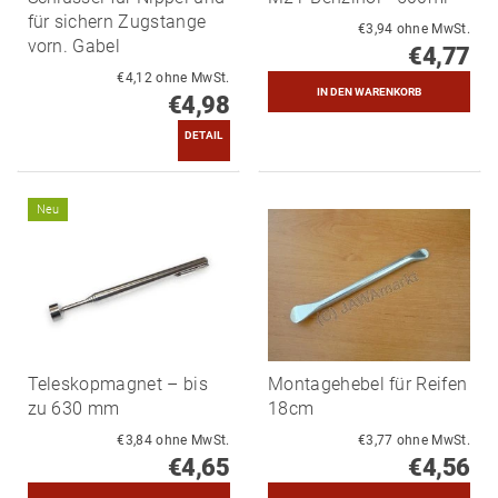
für sichern Zugstange
€3,94 ohne MwSt.
vorn. Gabel
€4,77
€4,12 ohne MwSt.
€4,98
DETAIL
Neu
Teleskopmagnet – bis
Montagehebel für Reifen
zu 630 mm
18cm
€3,84 ohne MwSt.
€3,77 ohne MwSt.
€4,65
€4,56