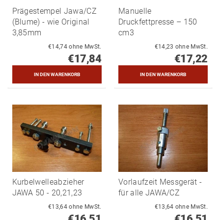
Prägestempel Jawa/CZ
Manuelle
(Blume) - wie Original
Druckfettpresse – 150
3,85mm
cm3
€14,74 ohne MwSt.
€14,23 ohne MwSt.
€17,84
€17,22
Kurbelwelleabzieher
Vorlaufzeit Messgerät -
JAWA 50 - 20,21,23
für alle JAWA/CZ
€13,64 ohne MwSt.
€13,64 ohne MwSt.
€16,51
€16,51