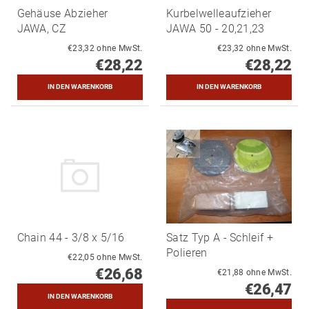
Gehäuse Abzieher
Kurbelwelleaufzieher
JAWA, CZ
JAWA 50 - 20,21,23
€23,32 ohne MwSt.
€23,32 ohne MwSt.
€28,22
€28,22
Chain 44 - 3/8 x 5/16
Satz Typ A - Schleif +
Polieren
€22,05 ohne MwSt.
€26,68
€21,88 ohne MwSt.
€26,47