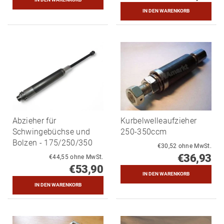
Abzieher für
Kurbelwelleaufzieher
Schwingebüchse und
250-350ccm
Bolzen - 175/250/350
€30,52 ohne MwSt.
€36,93
€44,55 ohne MwSt.
€53,90