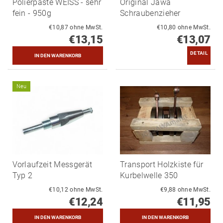
Polierpaste WEISS - sehr
Original Jawa
fein - 950g
Schraubenzieher
€10,87 ohne MwSt.
€10,80 ohne MwSt.
€13,15
€13,07
DETAIL
Neu
Vorlaufzeit Messgerät
Transport Holzkiste für
Typ 2
Kurbelwelle 350
€10,12 ohne MwSt.
€9,88 ohne MwSt.
€12,24
€11,95