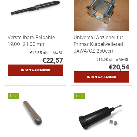
Verstellbare Reibahle
Universal Abzieher für
19,00–21,00 mm
Primar Kurbelwellerad
JAWA/CZ 250ccm
€18,65 ohne MwSt.
€22,57
€16,98 ohne MwSt.
€20,54
Neu
Neu