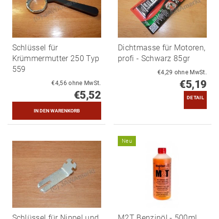
Schlüssel für
Dichtmasse für Motoren,
Krümmermutter 250 Typ
profi - Schwarz 85gr
559
€4,29 ohne MwSt.
€5,19
€4,56 ohne MwSt.
€5,52
DETAIL
Neu
Schlüssel für Nippel und
M2T Benzinöl - 500ml