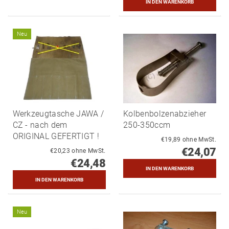
Neu
Werkzeugtasche JAWA /
Kolbenbolzenabzieher
CZ - nach dem
250-350ccm
ORIGINAL GEFERTIGT !
€19,89 ohne MwSt.
€24,07
€20,23 ohne MwSt.
€24,48
Neu