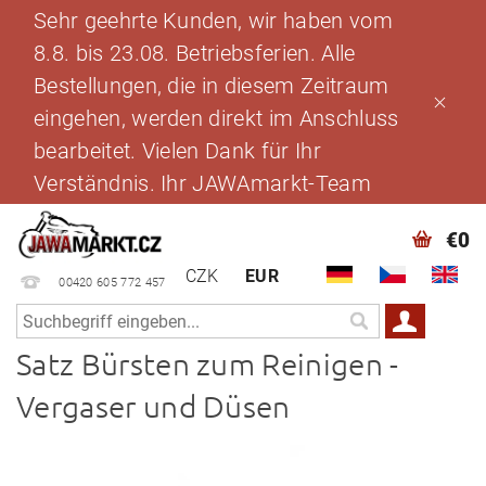
Sehr geehrte Kunden, wir haben vom
8.8. bis 23.08. Betriebsferien. Alle
Bestellungen, die in diesem Zeitraum
eingehen, werden direkt im Anschluss
bearbeitet. Vielen Dank für Ihr
Verständnis. Ihr JAWAmarkt-Team
€0
CZK
EUR
00420 605 772 457
Satz Bürsten zum Reinigen -
Vergaser und Düsen