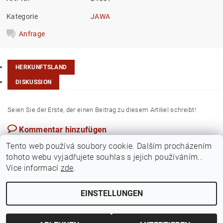
Kategorie
JAWA
Anfrage
HERKUNFTSLAND
DISKUSSION
Seien Sie der Erste, der einen Beitrag zu diesem Artikel schreibt!
Kommentar hinzufügen
Tschechische Rep.
Tento web používá soubory cookie. Dalším procházením
tohoto webu vyjadřujete souhlas s jejich používáním..
Více informací
zde
.
EINSTELLUNGEN
Cookie-Einstellungen ändern
2026 ©
Jawamarkt
, alle Rechte vorbehalten.