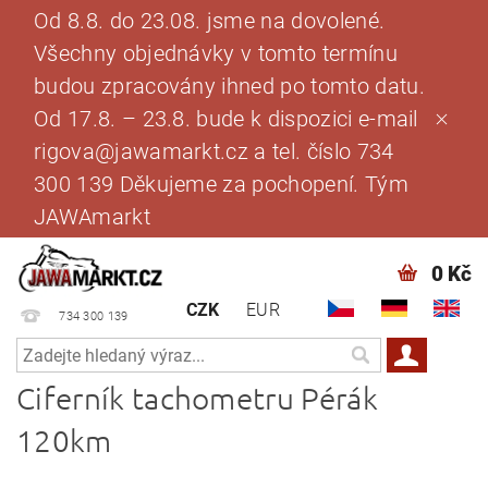
Od 8.8. do 23.08. jsme na dovolené.
Všechny objednávky v tomto termínu
budou zpracovány ihned po tomto datu.
Od 17.8. – 23.8. bude k dispozici e-mail
rigova@jawamarkt.cz a tel. číslo 734
300 139 Děkujeme za pochopení. Tým
JAWAmarkt
0 Kč
CZK
EUR
734 300 139
Ciferník tachometru Pérák
120km