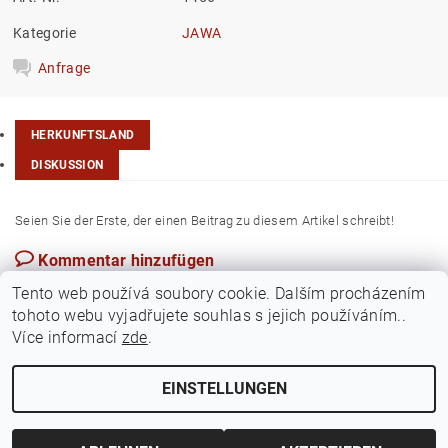
Kategorie
JAWA
Anfrage
HERKUNFTSLAND
DISKUSSION
Seien Sie der Erste, der einen Beitrag zu diesem Artikel schreibt!
Kommentar hinzufügen
Ungarn
Tento web používá soubory cookie. Dalším procházením
tohoto webu vyjadřujete souhlas s jejich používáním..
Více informací
zde
.
EINSTELLUNGEN
Cookie-Einstellungen ändern
2026 ©
Jawamarkt
, alle Rechte vorbehalten.