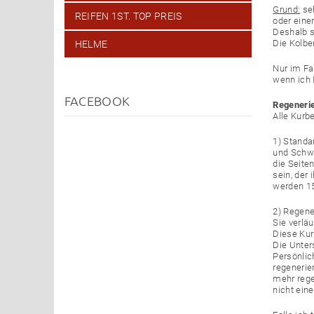
Grund:
seh
REIFEN 1ST. TOP PREIS
oder einen
Deshalb sc
Die Kolbe
HELME
Nur im Fa
wenn ich 
FACEBOOK
Regenerie
Alle Kurb
1) Standa
und Schwu
die Seiten
sein, der
werden 15
2) Regene
Sie verläu
Diese Kurb
Die Unter
Persönlic
regenerie
mehr rege
nicht eine