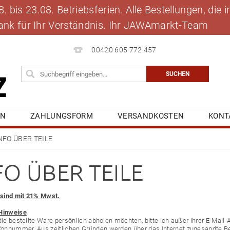
 bis 23.08. Betriebsferien. Alle Bestellungen, die
 Dank für Ihr Verständnis. Ihr JAWAmarkt-Team
00420 605 772 457
EN
ZAHLUNGSFORM
VERSANDKOSTEN
KONT
BLOG
MEINE BESTELLUNG
NFO ÜBER TEILE
FO ÜBER TEILE
e sind mit 21% Mwst.
Hinweise
 die bestellte Ware persönlich abholen möchten, bitte ich außer Ihrer E-Ma
lefonnummer.
Aus zeitlichen Gründen werden über das Internet zugesandte Bes