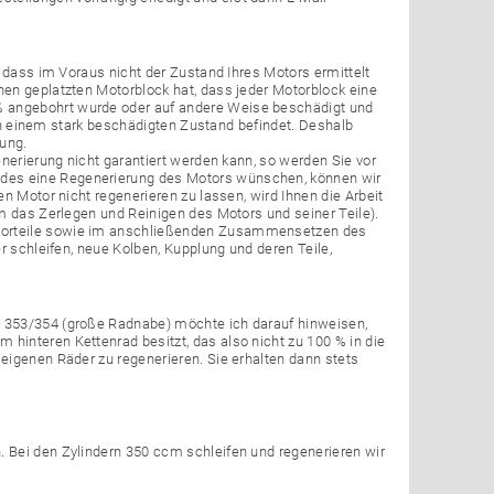
, dass im Voraus nicht der Zustand Ihres Motors ermittelt
nen geplatzten Motorblock hat, dass jeder Motorblock eine
 angebohrt wurde oder auf andere Weise beschädigt und
h in einem stark beschädigten Zustand befindet. Deshalb
tung.
nerierung nicht garantiert werden kann, so werden Sie vor
des eine Regenerierung des Motors wünschen, können wir
n Motor nicht regenerieren zu lassen, wird Ihnen die Arbeit
m das Zerlegen und Reinigen des Motors und seiner Teile).
otorteile sowie im anschließenden Zusammensetzen des
r schleifen, neue Kolben, Kupplung und deren Teile,
p 353/354 (große Radnabe) möchte ich darauf hinweisen,
hinteren Kettenrad besitzt, das also nicht zu 100 % in die
eigenen Räder zu regenerieren. Sie erhalten dann stets
 Bei den Zylindern 350 ccm schleifen und regenerieren wir