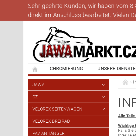
Sehr geehrte Kunden, wir haben vom 8.8.
direkt im Anschluss bearbeitet. Vielen
CHROMIERUNG
UNSERE DIENST
BANKVERBINDUNG
SCHREIBEN SIE UNS
I
JAWA
IN
CZ
VELOREX SEITENWAGEN
Alle Teil
VELOREX DREIRAD
Wichtige 
Falls Sie
PAV ANHÄNGER
Ihrer Te