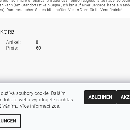
 telefonisch nicht erreichbar bin oder das Telefon abgeschaltet habe, so bed
ren kann (am Standort ist kein Signal, ich bin auf einer Behörde, habe ein 
s). Dann versuchen Sie es bitte später. Vielen Dank für Ihr Verständnis!
KORB
Artikel:
0
Preis:
€0
oužívá soubory cookie. Dalším
ABLEHNEN
AKZ
 tohoto webu vyjadřujete souhlas
užíváním.. Více informací
zde
.
LUNGEN
en ändern