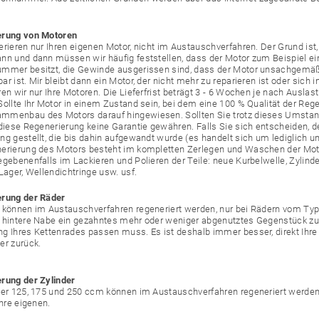
erung von Motoren
erieren nur Ihren eigenen Motor, nicht im Austauschverfahren. Der Grund ist
nn und dann müssen wir häufig feststellen, dass der Motor zum Beispiel ei
mmer besitzt, die Gewinde ausgerissen sind, dass der Motor unsachgemäß
ar ist. Mir bleibt dann ein Motor, der nicht mehr zu reparieren ist oder sic
en wir nur Ihre Motoren. Die Lieferfrist beträgt 3 - 6 Wochen je nach Auslas
ollte Ihr Motor in einem Zustand sein, bei dem eine 100 % Qualität der Rege
menbau des Motors darauf hingewiesen. Sollten Sie trotz dieses Umstan
 diese Regenerierung keine Garantie gewähren. Falls Sie sich entscheiden, de
ng gestellt, die bis dahin aufgewandt wurde (es handelt sich um lediglich u
erierung des Motors besteht im kompletten Zerlegen und Waschen der M
egebenenfalls im Lackieren und Polieren der Teile: neue Kurbelwelle, Zylinde
Lager, Wellendichtringe usw. usf.
erung der Räder
 können im Austauschverfahren regeneriert werden, nur bei Rädern vom Ty
 hintere Nabe ein gezahntes mehr oder weniger abgenutztes Gegenstück zum 
g Ihres Kettenrades passen muss. Es ist deshalb immer besser, direkt Ihre 
er zurück.
rung der Zylinder
der 125, 175 und 250 ccm können im Austauschverfahren regeneriert werden.
Ihre eigenen.