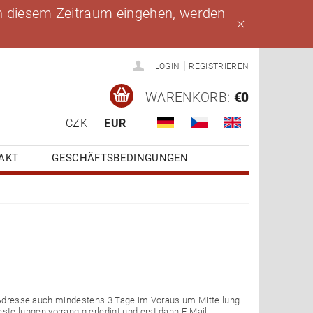
 in diesem Zeitraum eingehen, werden
|
LOGIN
REGISTRIEREN
WARENKORB:
€0
CZK
EUR
AKT
GESCHÄFTSBEDINGUNGEN
il-Adresse auch mindestens 3 Tage im Voraus um Mitteilung
tellungen vorrangig erledigt und erst dann E-Mail-