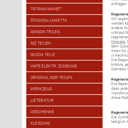
Anfragen.
TATRAN/MANET
Regeneri
Wir regen
STADION/JAWETTA
werden ka
andere Nu
SIMSON TEILEN
unbrauchb
regenerier
Hinweis:
S
MZ TEILEN
dem Zusam
Ihnen für
SKODA TEILE
in Rechnu
Die Regen
Motors, g
VAPE ELEKTR. ZÜNDUNG
Getriebe, 
ORIGINAL DDR TEILEN
Regeneri
Die Räder
dass jede
WERKZEUG
Verzahnun
diese Räd
LIETERATUR
GESCHENKE
Regenerie
Die Zylin
lediglich 
KLEIDUNG