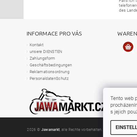
Falls ich
telefonie
des Lande
INFORMACE PRO VÁS
WAREN
Kontakt
unsere DIENSTEN
Zahlungsform
Geschäftsbedingungen
Reklamationsordnung
PersonaldatenSchutz
Tento web p
procházením
s jejich po
EINSTEL
2026 ©
Jawamarkt
, alle Rechte vorbehalten.
Cookie-Einstellung