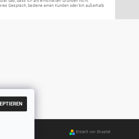
eutet das, dass ich als ernsthaften Gründen nicht
anderes Gespräch, bediene einen Kunden oder bin außerhalb
EPTIEREN
Erstellt von Shoptet