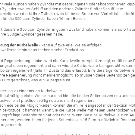
r viele Kunden haben Zylinder mit gesprungenen oder abgebrochenen Rippe
 Zylinder zweiter Schliff und den anderen Zylinder fünfter Schliff usw.
hleifen wir direkt Ihre Zylinder, was für beide Seiten von Vorteil ist. Lieferf
n für die 350 ccm Zylinder haben 16 mm Bolzen
ll, dass Sie 350 ccm Zylinder in gutem Zustand haben, können sie sofort au
Ihre 350iger Zylinder gesehen habe.
rung der Kurbelwelle
-
kann auf zweierlei Weise erfolgen.
elwellenteile sind aus tschechischer Produktion.
rd-Regenerierung - dabei wird die Kurbelwelle komplett zerlegt, erhält neue 
ngscheiben regeneriert und dann wird die Kurbelwelle fachgerecht zusamm
bolzen regeneriert (falls ihr Zustand das erlaubt). Eine derartige Kurbelwel
 ihre Regenerierung nicht mehr ermöglicht, so müssen diese Seitenbolzen 
 Euro gerechnet, was ein Superpreis ist.
rierung zu einer neuen Kurbelwelle.
ft auf völlig gleiche Weise, nur sind hier die beiden Seitenbolzen neu und nic
elwelle ist praktisch völlig neu und nicht regeneriert.
schiede beider Möglichkeiten können Sie im Teileangebot in der Sektion Mo
h bevorzuge ich immer, wenn Sie die Kurbelwelle mit neuen Seitenbolzen wä
rungsfähige Seitenbolzen hat oder nicht. Wenn Sie eine Kurbelwelle zum Aus
nerieren, werden Ihnen für jeden Seitenbolzen 15 Euro zusätzlich in Rechnun
 regenerierte!