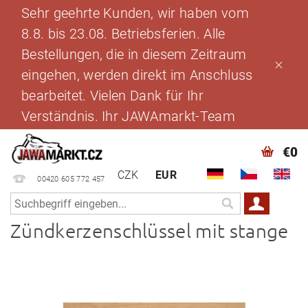
Sehr geehrte Kunden, wir haben vom
8.8. bis 23.08. Betriebsferien. Alle
Bestellungen, die in diesem Zeitraum
eingehen, werden direkt im Anschluss
bearbeitet. Vielen Dank für Ihr
Verständnis. Ihr JAWAmarkt-Team
€0
CZK
EUR
00420 605 772 457
Zündkerzenschlüssel mit stange