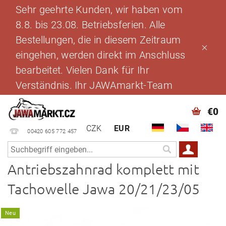
Sehr geehrte Kunden, wir haben vom
8.8. bis 23.08. Betriebsferien. Alle
Bestellungen, die in diesem Zeitraum
eingehen, werden direkt im Anschluss
bearbeitet. Vielen Dank für Ihr
Verständnis. Ihr JAWAmarkt-Team
€0
CZK
EUR
00420 605 772 457
Antriebszahnrad komplett mit
Tachowelle Jawa 20/21/23/05
Neu