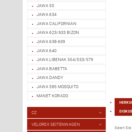
JAWA 50
JAWA 634
JAWA CALIFORNIAN
JAWA 623/633 BIZON
JAWA 638-639
JAWA 640
JAWA LIBENAK 554/553/579
JAWA BABETTA
JAWA DANDY
JAWA 585 MOSQUITO
MANET KORADO
HERKU
DISKU
CZ
VELOREX SEITENWAGEN
Seien Sie 