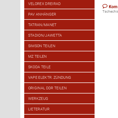
VELOREX DREIRAD
Kom
Tsch
PAV ANHÄNGER
TATRAN/MANET
STADION/JAWETTA
SIMSON TEILEN
MZ TEILEN
SKODA TEILE
VAPE ELEKTR. ZÜNDUNG
ORIGINAL DDR TEILEN
WERKZEUG
LIETERATUR