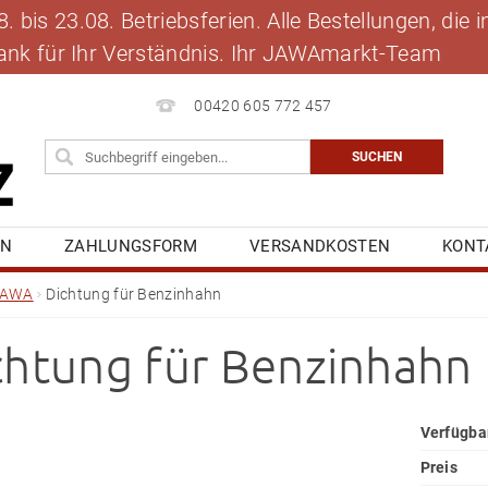
 bis 23.08. Betriebsferien. Alle Bestellungen, die
 Dank für Ihr Verständnis. Ihr JAWAmarkt-Team
00420 605 772 457
EN
ZAHLUNGSFORM
VERSANDKOSTEN
KONT
BLOG
MEINE BESTELLUNG
JAWA
Dichtung für Benzinhahn
chtung für Benzinhahn
Verfügba
Preis