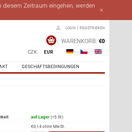
 in diesem Zeitraum eingehen, werden
|
LOGIN
REGISTRIEREN
WARENKORB:
€0
CZK
EUR
AKT
GESCHÄFTSBEDINGUNGEN
rkeit
auf Lager
(>5 St)
€0,14 ohne MwSt.