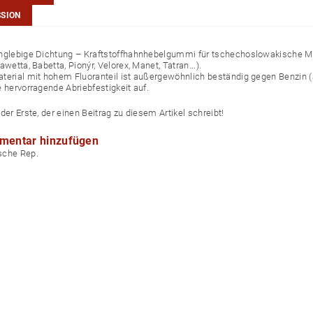
SSION
nglebige Dichtung – Kraftstoffhahnhebelgummi für tschechoslowakische M
awetta, Babetta, Pionýr, Velorex, Manet, Tatran...).
terial mit hohem Fluoranteil ist außergewöhnlich beständig gegen Benzin (a
e hervorragende Abriebfestigkeit auf.
der Erste, der einen Beitrag zu diesem Artikel schreibt!
mentar hinzufügen
echische Rep.