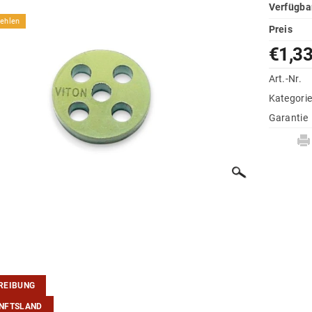
Verfügba
ehlen
Preis
€1,3
Art.-Nr.
Kategori
Garantie
REIBUNG
NFTSLAND