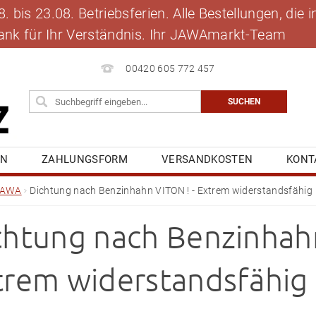
 bis 23.08. Betriebsferien. Alle Bestellungen, die
 Dank für Ihr Verständnis. Ihr JAWAmarkt-Team
00420 605 772 457
EN
ZAHLUNGSFORM
VERSANDKOSTEN
KONT
BLOG
MEINE BESTELLUNG
JAWA
Dichtung nach Benzinhahn VITON ! - Extrem widerstandsfähig
chtung nach Benzinhahn
trem widerstandsfähig