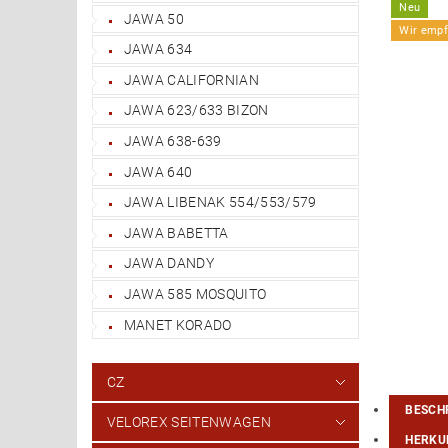
Neu
JAWA 50
Wir empf
JAWA 634
JAWA CALIFORNIAN
JAWA 623/633 BIZON
JAWA 638-639
JAWA 640
JAWA LIBENAK 554/553/579
JAWA BABETTA
JAWA DANDY
JAWA 585 MOSQUITO
MANET KORADO
CZ
BESCH
VELOREX SEITENWAGEN
HERKU