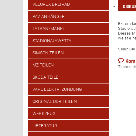
VELOREX DREIRAD
DISKU
PAV ANHÄNGER
Extrem la
Stadion, J
TATRAN/MANET
Dieses Ma
weist ein
STADION/JAWETTA
Seien Sie 
SIMSON TEILEN
Kom
MZ TEILEN
Tsch
SKODA TEILE
VAPE ELEKTR. ZÜNDUNG
ORIGINAL DDR TEILEN
WERKZEUG
LIETERATUR