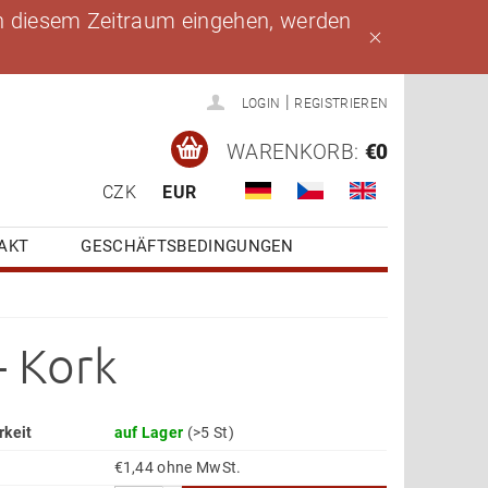
 in diesem Zeitraum eingehen, werden
|
LOGIN
REGISTRIEREN
WARENKORB:
€0
CZK
EUR
AKT
GESCHÄFTSBEDINGUNGEN
– Kork
rkeit
auf Lager
(>5 St)
€1,44 ohne MwSt.