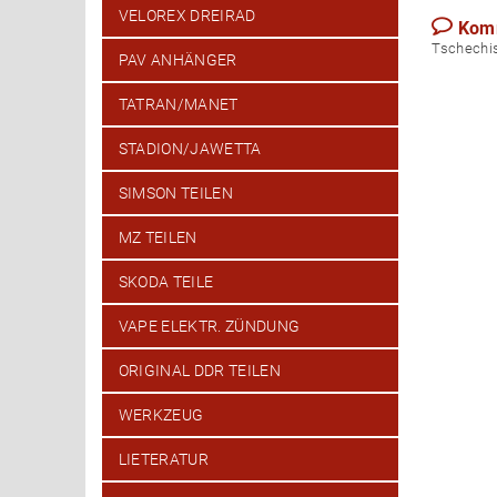
VELOREX DREIRAD
Kom
Tsch
PAV ANHÄNGER
TATRAN/MANET
STADION/JAWETTA
SIMSON TEILEN
MZ TEILEN
SKODA TEILE
VAPE ELEKTR. ZÜNDUNG
ORIGINAL DDR TEILEN
WERKZEUG
LIETERATUR