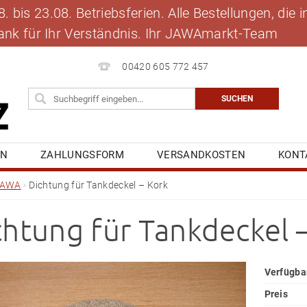
 bis 23.08. Betriebsferien. Alle Bestellungen, die
 Dank für Ihr Verständnis. Ihr JAWAmarkt-Team
00420 605 772 457
EN
ZAHLUNGSFORM
VERSANDKOSTEN
KONT
BLOG
MEINE BESTELLUNG
JAWA
Dichtung für Tankdeckel – Kork
chtung für Tankdeckel 
Verfügba
Preis