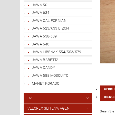
JAWA 50
JAWA 634
JAWA CALIFORNIAN
JAWA 623/633 BIZON
JAWA 638-639
JAWA 640
JAWA LIBENAK 554/553/579
JAWA BABETTA
JAWA DANDY
JAWA 585 MOSQUITO
MANET KORADO
HERKU
DISKU
CZ
VELOREX SEITENWAGEN
Seien Sie 