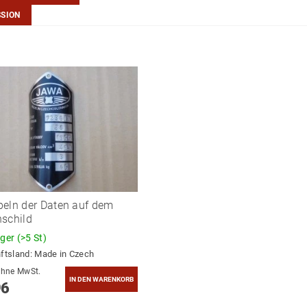
SSION
eln der Daten auf dem
schild
ager
(>5 St)
ftsland:
Made in Czech
8,23 ohne MwSt.
96