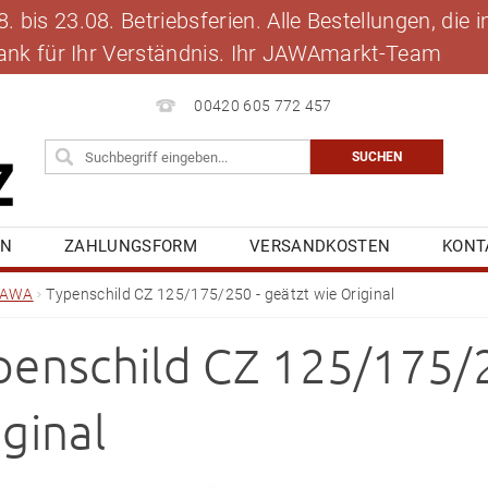
 bis 23.08. Betriebsferien. Alle Bestellungen, die
 Dank für Ihr Verständnis. Ihr JAWAmarkt-Team
00420 605 772 457
EN
ZAHLUNGSFORM
VERSANDKOSTEN
KONT
BLOG
MEINE BESTELLUNG
JAWA
Typenschild CZ 125/175/250 - geätzt wie Original
penschild CZ 125/175/2
ginal