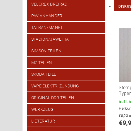
VELOREX DREIRAD
DISKU
PAV ANHÄNGER
TATRAN/MANET
STADION/JAWETTA
SIMSON TEILEN
MZ TEILEN
SKODA TEILE
VAPE ELEKTR. ZÜNDUNG
Stemp
Typen
ORIGINAL DDR TEILEN
auf L
Herkun
WERKZEUG
€
LIETERATUR
€9,