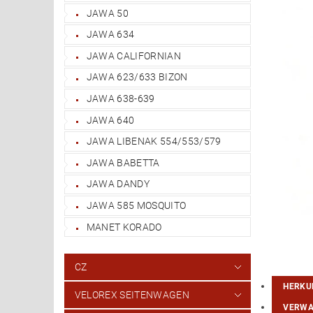
JAWA 50
JAWA 634
JAWA CALIFORNIAN
JAWA 623/633 BIZON
JAWA 638-639
JAWA 640
JAWA LIBENAK 554/553/579
JAWA BABETTA
JAWA DANDY
JAWA 585 MOSQUITO
MANET KORADO
CZ
HERKU
VELOREX SEITENWAGEN
VERWA