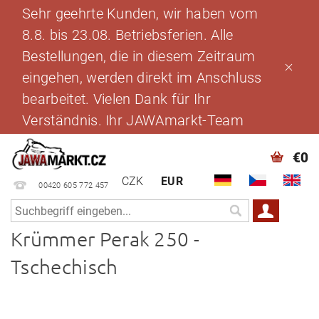
Sehr geehrte Kunden, wir haben vom
8.8. bis 23.08. Betriebsferien. Alle
Bestellungen, die in diesem Zeitraum
eingehen, werden direkt im Anschluss
bearbeitet. Vielen Dank für Ihr
Verständnis. Ihr JAWAmarkt-Team
€0
CZK
EUR
00420 605 772 457
Krümmer Perak 250 -
Tschechisch