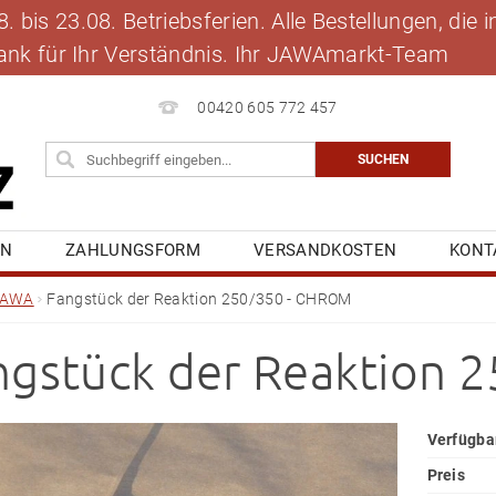
 bis 23.08. Betriebsferien. Alle Bestellungen, die
 Dank für Ihr Verständnis. Ihr JAWAmarkt-Team
00420 605 772 457
EN
ZAHLUNGSFORM
VERSANDKOSTEN
KONT
BLOG
MEINE BESTELLUNG
JAWA
Fangstück der Reaktion 250/350 - CHROM
ngstück der Reaktion 
Verfügba
Preis