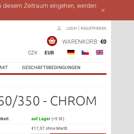
 in diesem Zeitraum eingehen, werden
|
LOGIN
REGISTRIEREN
WARENKORB:
€0
CZK
EUR
AKT
GESCHÄFTSBEDINGUNGEN
250/350 - CHROM
rkeit
auf Lager
(>5 St)
€17,07 ohne MwSt.