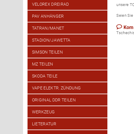
VELOREX DREIRAD
unsere TO
Seien Sie 
PAV ANHÄNGER
Kom
TATRAN/MANET
Tsch
STADION/JAWETTA
SIMSON TEILEN
MZ TEILEN
SKODA TEILE
VAPE ELEKTR. ZÜNDUNG
ORIGINAL DDR TEILEN
WERKZEUG
LIETERATUR