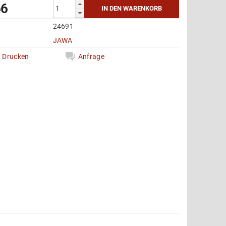
66
24691
e
JAWA
Drucken
Anfrage