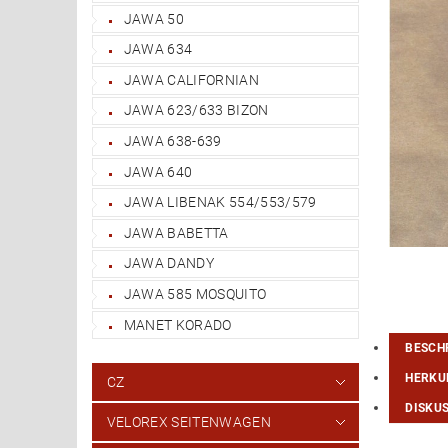
JAWA 50
JAWA 634
JAWA CALIFORNIAN
JAWA 623/633 BIZON
JAWA 638-639
JAWA 640
JAWA LIBENAK 554/553/579
JAWA BABETTA
JAWA DANDY
JAWA 585 MOSQUITO
MANET KORADO
BESCH
HERKU
CZ
DISKU
VELOREX SEITENWAGEN