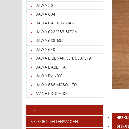
JAWA 50
JAWA 634
JAWA CALIFORNIAN
JAWA 623/633 BIZON
JAWA 638-639
JAWA 640
JAWA LIBENAK 554/553/579
JAWA BABETTA
JAWA DANDY
JAWA 585 MOSQUITO
MANET KORADO
CZ
HERKU
VELOREX SEITENWAGEN
DISKU