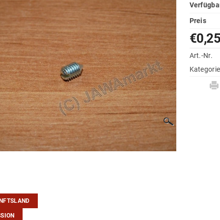
Verfügba
Preis
€0,2
Art.-Nr.
Kategori
NFTSLAND
SSION