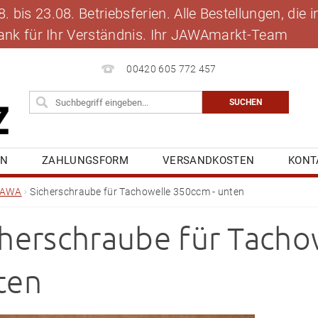
 bis 23.08. Betriebsferien. Alle Bestellungen, die
 Dank für Ihr Verständnis. Ihr JAWAmarkt-Team
00420 605 772 457
EN
ZAHLUNGSFORM
VERSANDKOSTEN
KONT
BLOG
MEINE BESTELLUNG
JAWA
Sicherschraube für Tachowelle 350ccm - unten
cherschraube für Tacho
ten