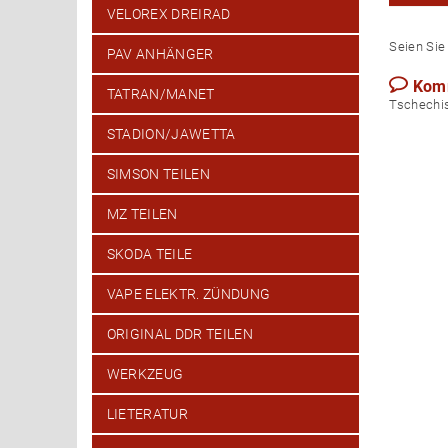
VELOREX DREIRAD
Seien Sie 
PAV ANHÄNGER
Kom
TATRAN/MANET
Tsch
STADION/JAWETTA
SIMSON TEILEN
MZ TEILEN
SKODA TEILE
VAPE ELEKTR. ZÜNDUNG
ORIGINAL DDR TEILEN
WERKZEUG
LIETERATUR