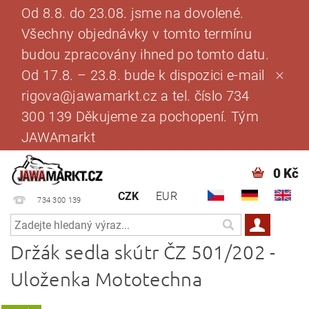
Od 8.8. do 23.08. jsme na dovolené.
Všechny objednávky v tomto termínu
budou zpracovány ihned po tomto datu.
Od 17.8. – 23.8. bude k dispozici e-mail
rigova@jawamarkt.cz a tel. číslo 734
300 139 Děkujeme za pochopení. Tým
JAWAmarkt
0 Kč
CZK
EUR
734 300 139
Držák sedla skútr ČZ 501/202 -
Uloženka Mototechna