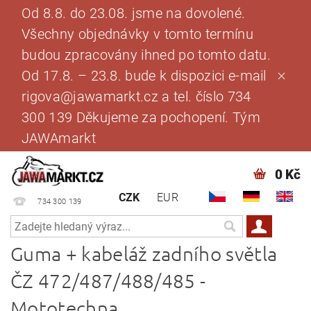
Od 8.8. do 23.08. jsme na dovolené.
Všechny objednávky v tomto termínu
budou zpracovány ihned po tomto datu.
Od 17.8. – 23.8. bude k dispozici e-mail
rigova@jawamarkt.cz a tel. číslo 734
300 139 Děkujeme za pochopení. Tým
JAWAmarkt
0 Kč
CZK
EUR
734 300 139
Guma + kabeláž zadního světla
ČZ 472/487/488/485 -
Mototechna