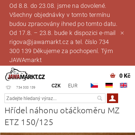
Od 8.8. do 23.08. jsme na dovolené.
Všechny objednávky v tomto termínu
budou zpracovány ihned po tomto datu.
Od 17.8. – 23.8. bude k dispozici e-mail
rigova@jawamarkt.cz a tel. číslo 734
300 139 Děkujeme za pochopení. Tým
JAWAmarkt
0 Kč
CZK
EUR
734 300 139
Hřídel náhonu otáčkoměru MZ
ETZ 150/125