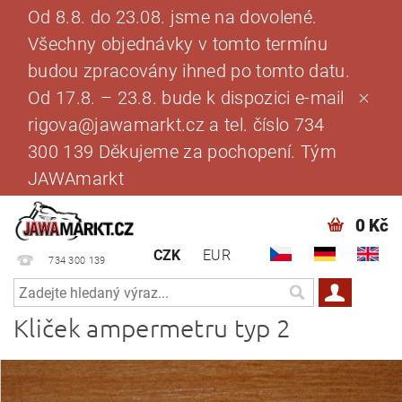
Od 8.8. do 23.08. jsme na dovolené.
Všechny objednávky v tomto termínu
budou zpracovány ihned po tomto datu.
Od 17.8. – 23.8. bude k dispozici e-mail
rigova@jawamarkt.cz a tel. číslo 734
300 139 Děkujeme za pochopení. Tým
JAWAmarkt
0 Kč
CZK
EUR
734 300 139
Kliček ampermetru typ 2