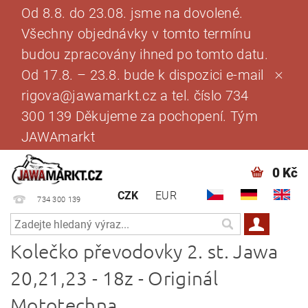
Od 8.8. do 23.08. jsme na dovolené.
Všechny objednávky v tomto termínu
budou zpracovány ihned po tomto datu.
Od 17.8. – 23.8. bude k dispozici e-mail
rigova@jawamarkt.cz a tel. číslo 734
300 139 Děkujeme za pochopení. Tým
JAWAmarkt
0 Kč
CZK
EUR
734 300 139
Kolečko převodovky 2. st. Jawa
20,21,23 - 18z - Originál
Mototechna