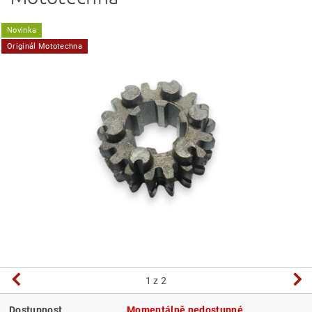
Novinka
Originál Mototechna
1
z 2
Dostupnost
Momentálně nedostupné