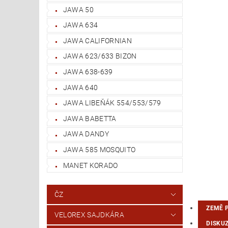
JAWA 50
JAWA 634
JAWA CALIFORNIAN
JAWA 623/633 BIZON
JAWA 638-639
JAWA 640
JAWA LIBEŇÁK 554/553/579
JAWA BABETTA
JAWA DANDY
JAWA 585 MOSQUITO
MANET KORADO
ČZ
ZEMĚ 
VELOREX SAJDKÁRA
DISKU