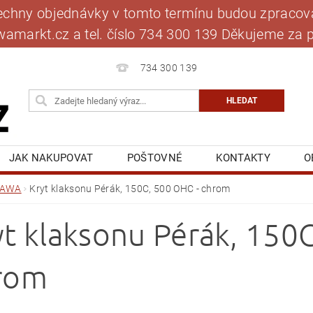
šechny objednávky v tomto termínu budou zpracová
jawamarkt.cz a tel. číslo 734 300 139 Děkujeme 
734 300 139
JAK NAKUPOVAT
POŠTOVNÉ
KONTAKTY
O
BLOG
MOJE OBJEDNÁVKA
JAWA
Kryt klaksonu Pérák, 150C, 500 OHC - chrom
yt klaksonu Pérák, 150
rom