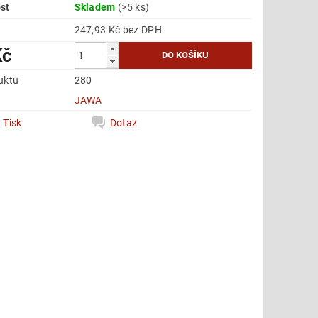
st
Skladem
(>5 ks)
247,93 Kč bez DPH
Kč
uktu
280
e
JAWA
Tisk
Dotaz