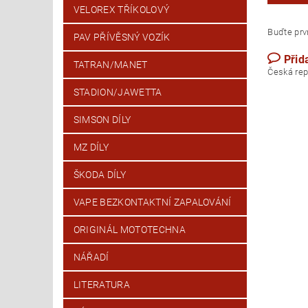
VELOREX TŘÍKOLOVÝ
Buďte prvn
PAV PŘÍVĚSNÝ VOZÍK
Přid
TATRAN/MANET
Česk
STADION/JAWETTA
SIMSON DÍLY
MZ DÍLY
ŠKODA DÍLY
VAPE BEZKONTAKTNÍ ZAPALOVÁNÍ
ORIGINÁL MOTOTECHNA
NÁŘADÍ
LITERATURA