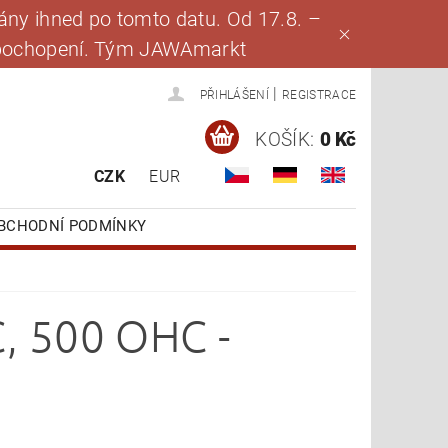
ny ihned po tomto datu. Od 17.8. –
za pochopení. Tým JAWAmarkt
|
PŘIHLÁŠENÍ
REGISTRACE
KOŠÍK:
0 Kč
CZK
EUR
BCHODNÍ PODMÍNKY
C, 500 OHC -