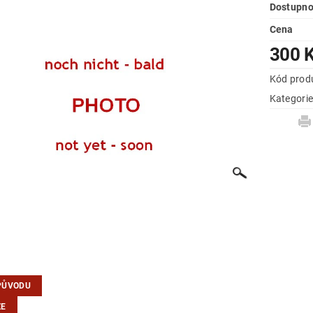
Dostupno
Cena
300 
Kód prod
Kategori
PŮVODU
ZE