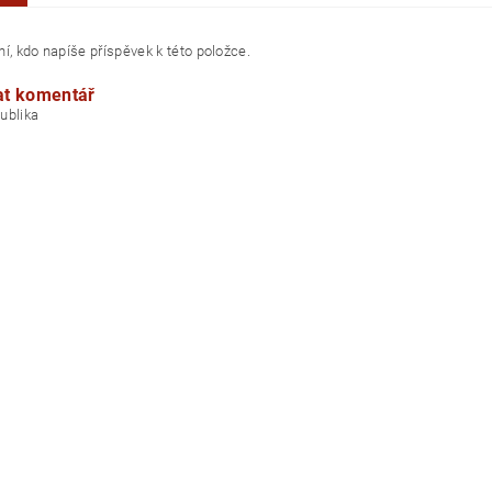
í, kdo napíše příspěvek k této položce.
at komentář
á republika