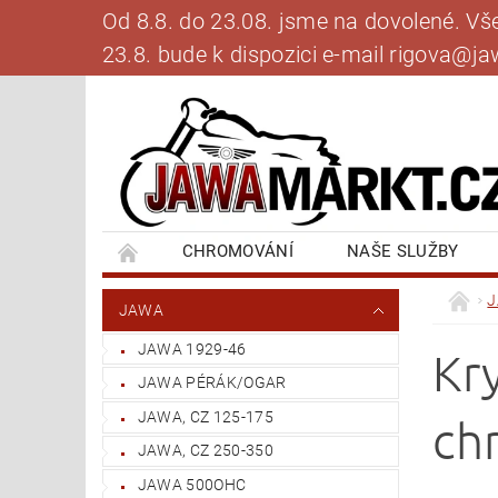
Od 8.8. do 23.08. jsme na dovolené. V
23.8. bude k dispozici e-mail rigova@
CHROMOVÁNÍ
NAŠE SLUŽBY
BANKOVNÍ SPOJENÍ
NAPIŠTE NÁM
JAWA
JAWA 1929-46
Kr
JAWA PÉRÁK/OGAR
JAWA, CZ 125-175
ch
JAWA, CZ 250-350
JAWA 500OHC