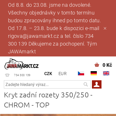
Od 8.8. do 23.08. jsme na dovolené.
Všechny objednávky v tomto termínu
budou zpracovány ihned po tomto datu.
Od 17.8. – 23.8. bude k dispozici e-mail
rigova@jawamarkt.cz a tel. číslo 734
300 139 Děkujeme za pochopení. Tým
JAWAmarkt
0 Kč
CZK
EUR
734 300 139
Kryt zadní rozety 350/250 -
CHROM - TOP