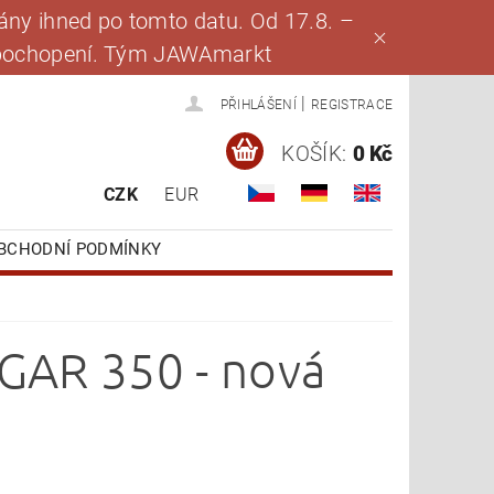
ny ihned po tomto datu. Od 17.8. –
za pochopení. Tým JAWAmarkt
|
PŘIHLÁŠENÍ
REGISTRACE
KOŠÍK:
0 Kč
CZK
EUR
BCHODNÍ PODMÍNKY
OGAR 350 - nová