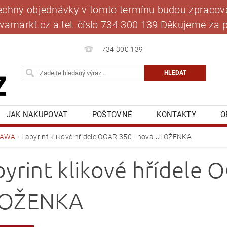
šechny objednávky v tomto termínu budou zpracová
jawamarkt.cz a tel. číslo 734 300 139 Děkujeme 
734 300 139
JAK NAKUPOVAT
POŠTOVNÉ
KONTAKTY
O
BLOG
MOJE OBJEDNÁVKA
JAWA
Labyrint klikové hřídele OGAR 350 - nová ULOŽENKA
byrint klikové hřídele 
OŽENKA