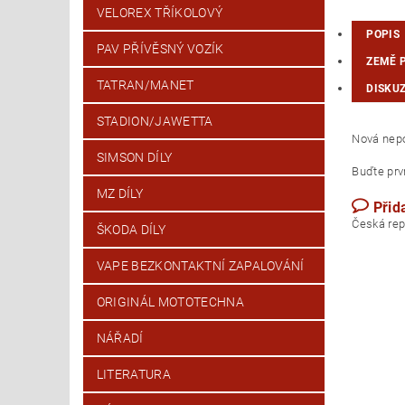
VELOREX TŘÍKOLOVÝ
POPIS
PAV PŘÍVĚSNÝ VOZÍK
ZEMĚ 
TATRAN/MANET
DISKU
STADION/JAWETTA
Nová nepo
SIMSON DÍLY
Buďte prvn
MZ DÍLY
Přid
Česk
ŠKODA DÍLY
VAPE BEZKONTAKTNÍ ZAPALOVÁNÍ
ORIGINÁL MOTOTECHNA
NÁŘADÍ
LITERATURA