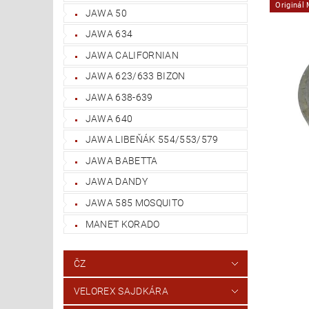
Originál
JAWA 50
JAWA 634
JAWA CALIFORNIAN
JAWA 623/633 BIZON
JAWA 638-639
JAWA 640
JAWA LIBEŇÁK 554/553/579
JAWA BABETTA
JAWA DANDY
JAWA 585 MOSQUITO
MANET KORADO
ČZ
VELOREX SAJDKÁRA