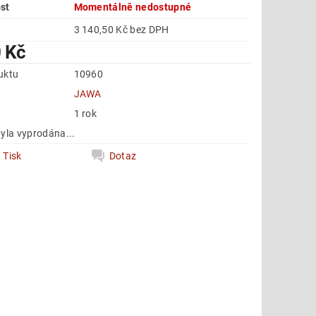
st
Momentálně nedostupné
3 140,50 Kč bez DPH
 Kč
uktu
10960
e
JAWA
1 rok
yla vyprodána...
Tisk
Dotaz