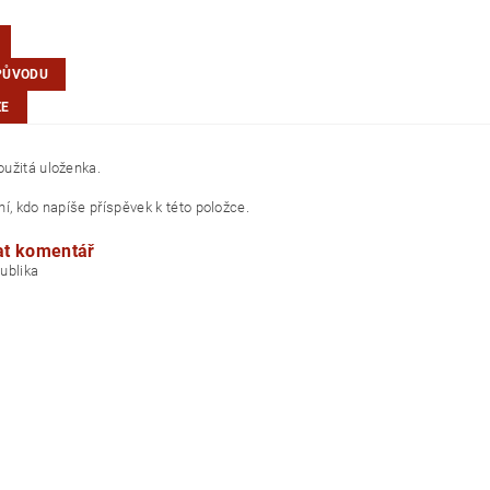
PŮVODU
ZE
užitá uloženka.
í, kdo napíše příspěvek k této položce.
at komentář
á republika