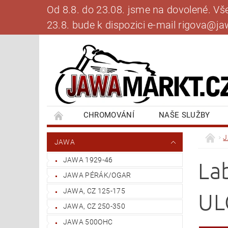
Od 8.8. do 23.08. jsme na dovolené. V
23.8. bude k dispozici e-mail rigova@
CHROMOVÁNÍ
NAŠE SLUŽBY
BANKOVNÍ SPOJENÍ
NAPIŠTE NÁM
JAWA
JAWA 1929-46
La
JAWA PÉRÁK/OGAR
JAWA, CZ 125-175
UL
JAWA, CZ 250-350
JAWA 500OHC