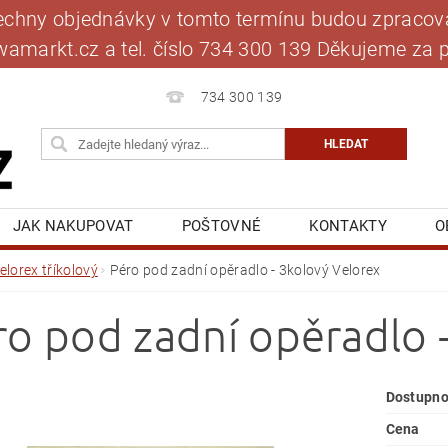
šechny objednávky v tomto termínu budou zpracová
jawamarkt.cz a tel. číslo 734 300 139 Děkujeme 
734 300 139
JAK NAKUPOVAT
POŠTOVNÉ
KONTAKTY
O
BLOG
MOJE OBJEDNÁVKA
elorex tříkolový
Péro pod zadní opěradlo - 3kolový Velorex
ro pod zadní opěradlo 
Dostupno
Cena