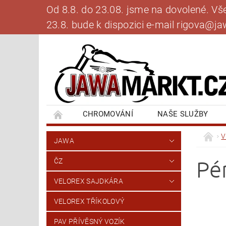
Od 8.8. do 23.08. jsme na dovolené. V
23.8. bude k dispozici e-mail rigova@
CHROMOVÁNÍ
NAŠE SLUŽBY
BANKOVNÍ SPOJENÍ
NAPIŠTE NÁM
V
JAWA
Pé
ČZ
VELOREX SAJDKÁRA
VELOREX TŘÍKOLOVÝ
PAV PŘÍVĚSNÝ VOZÍK