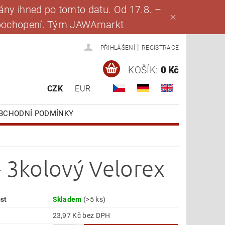
ny ihned po tomto datu. Od 17.8. –
za pochopení. Tým JAWAmarkt
|
PŘIHLÁŠENÍ
REGISTRACE
KOŠÍK:
0 Kč
CZK
EUR
BCHODNÍ PODMÍNKY
- 3kolový Velorex
st
Skladem
(>5 ks)
23,97 Kč bez DPH