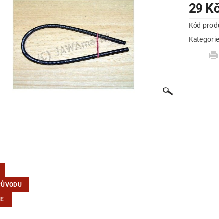
29 K
Kód prod
Kategori
PŮVODU
ZE