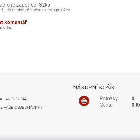
adlo je zapotřebí 32ks
í, kdo napíše příspěvek k této položce.
at komentář
á republika
NÁKUPNÍ KOŠÍK
A JAKO GUMA
Položky:
0
Cena:
0 K
ME VAŠE OBJEDNÁVKY ?