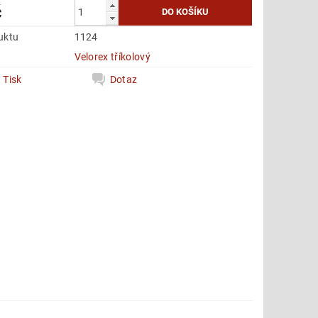
č
uktu
1124
e
Velorex tříkolový
Tisk
Dotaz