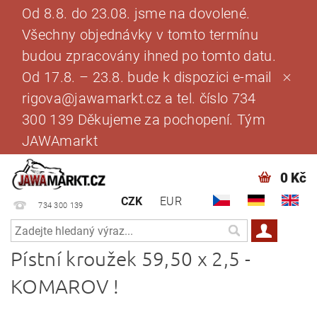
Od 8.8. do 23.08. jsme na dovolené.
Všechny objednávky v tomto termínu
budou zpracovány ihned po tomto datu.
Od 17.8. – 23.8. bude k dispozici e-mail
rigova@jawamarkt.cz a tel. číslo 734
300 139 Děkujeme za pochopení. Tým
JAWAmarkt
0 Kč
CZK
EUR
734 300 139
Pístní kroužek 59,50 x 2,5 -
KOMAROV !