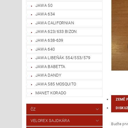
JAWA 50
JAWA 634
JAWA CALIFORNIAN
JAWA 623/633 BIZON
JAWA 638-639
JAWA 640
JAWA LIBEŇÁK 554/553/579
JAWA BABETTA
JAWA DANDY
JAWA 585 MOSQUITO
MANET KORADO
ZEMĚ 
DISKU
ČZ
VELOREX SAJDKÁRA
Buďte prvn