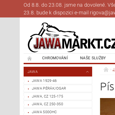
Od 8.8. do 23.08. jsme na dovolené. V
23.8. bude k dispozici e-mail rigova@
CHROMOVÁNÍ
NAŠE SLUŽBY
BANKOVNÍ SPOJENÍ
NAPIŠTE NÁM
JAWA
JAWA 1929-46
Pí
JAWA PÉRÁK/OGAR
JAWA, CZ 125-175
JAWA, CZ 250-350
JAWA 500OHC