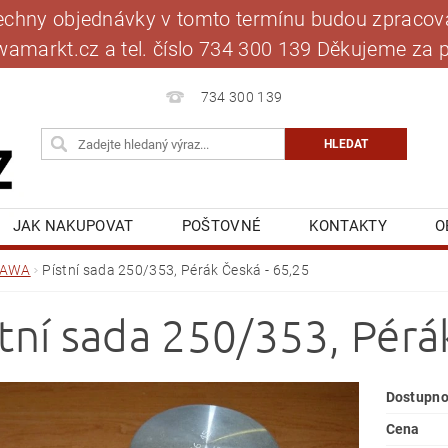
šechny objednávky v tomto termínu budou zpracová
jawamarkt.cz a tel. číslo 734 300 139 Děkujeme 
734 300 139
JAK NAKUPOVAT
POŠTOVNÉ
KONTAKTY
O
BLOG
MOJE OBJEDNÁVKA
JAWA
Pístní sada 250/353, Pérák Česká - 65,25
stní sada 250/353, Pérá
Dostupno
Cena