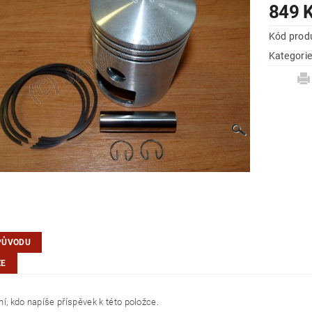
849 
Kód prod
Kategori
PŮVODU
ZE
í, kdo napíše příspěvek k této položce.