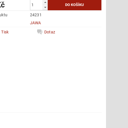
Kč
uktu
24231
e
JAWA
Tisk
Dotaz