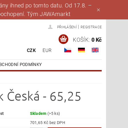
ny ihned po tomto datu. Od 17.8. –
za pochopení. Tým JAWAmarkt
|
PŘIHLÁŠENÍ
REGISTRACE
KOŠÍK:
0 Kč
CZK
EUR
BCHODNÍ PODMÍNKY
k Česká - 65,25
st
Skladem
(>5 ks)
701,65 Kč bez DPH