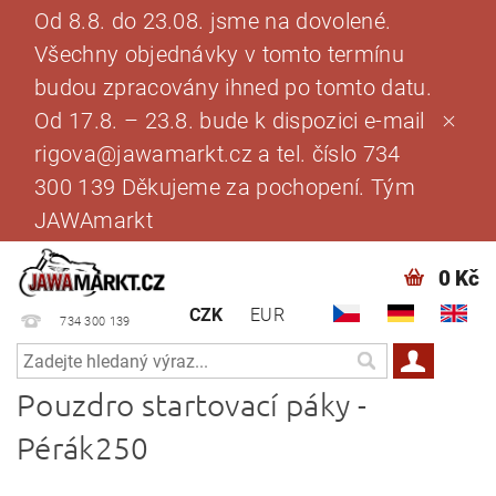
Od 8.8. do 23.08. jsme na dovolené.
Všechny objednávky v tomto termínu
budou zpracovány ihned po tomto datu.
Od 17.8. – 23.8. bude k dispozici e-mail
rigova@jawamarkt.cz a tel. číslo 734
300 139 Děkujeme za pochopení. Tým
JAWAmarkt
0 Kč
CZK
EUR
734 300 139
Pouzdro startovací páky -
Pérák250