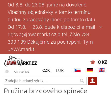
Od 8.8. do 23.08. jsme na dovolené.
Všechny objednávky v tomto termínu
budou zpracovány ihned po tomto datu.
Od 17.8. – 23.8. bude k dispozici e-mail
rigova@jawamarkt.cz a tel. číslo 734
300 139 Děkujeme za pochopení. Tým
JAWAmarkt
0 Kč
CZK
EUR
734 300 139
Pružina brzdového spínače