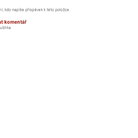
í, kdo napíše příspěvek k této položce.
at komentář
á republika