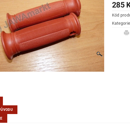
285 
Kód prod
Kategori
PŮVODU
ZE