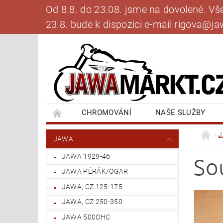
Od 8.8. do 23.08. jsme na dovolené. V
23.8. bude k dispozici e-mail rigova@
CHROMOVÁNÍ
NAŠE SLUŽBY
BANKOVNÍ SPOJENÍ
NAPIŠTE NÁM
JAWA
JAWA 1929-46
So
JAWA PÉRÁK/OGAR
JAWA, CZ 125-175
JAWA, CZ 250-350
JAWA 500OHC