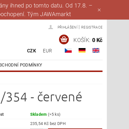
ny ihned po tomto datu. Od 17.8. –
za pochopení. Tým JAWAmarkt
|
PŘIHLÁŠENÍ
REGISTRACE
KOŠÍK:
0 Kč
CZK
EUR
BCHODNÍ PODMÍNKY
3/354 - červené
st
Skladem
(>5 ks)
235,54 Kč bez DPH