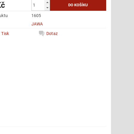
Kč
uktu
1605
e
JAWA
Tisk
Dotaz