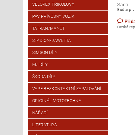
Sada
VELOREX TŘÍKOLOVÝ
Buďte prvn
PAV PŘÍVĚSNÝ VOZÍK
Přid
Česk
TATRAN/MANET
STADION/JAWETTA
SIMSON DÍLY
MZ DÍLY
ŠKODA DÍLY
VAPE BEZKONTAKTNÍ ZAPALOVÁNÍ
ORIGINÁL MOTOTECHNA
NÁŘADÍ
LITERATURA