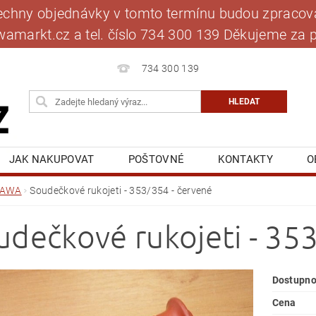
šechny objednávky v tomto termínu budou zpracová
jawamarkt.cz a tel. číslo 734 300 139 Děkujeme 
734 300 139
JAK NAKUPOVAT
POŠTOVNÉ
KONTAKTY
O
BLOG
MOJE OBJEDNÁVKA
JAWA
Soudečkové rukojeti - 353/354 - červené
udečkové rukojeti - 35
Dostupno
Cena