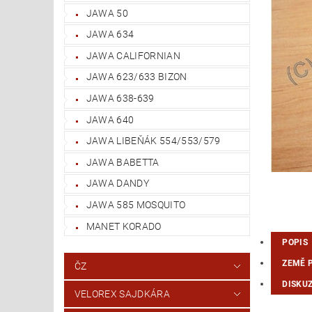
JAWA 50
JAWA 634
JAWA CALIFORNIAN
JAWA 623/633 BIZON
JAWA 638-639
JAWA 640
JAWA LIBEŇÁK 554/553/579
JAWA BABETTA
JAWA DANDY
JAWA 585 MOSQUITO
MANET KORADO
POPIS
ZEMĚ 
ČZ
DISKU
VELOREX SAJDKÁRA