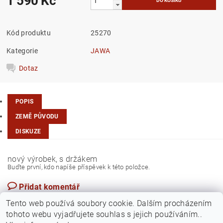
1 590 Kč
Kód produktu
25270
Kategorie
JAWA
Dotaz
POPIS
ZEMĚ PŮVODU
DISKUZE
nový výrobek, s držákem
Buďte první, kdo napíše příspěvek k této položce.
Přidat komentář
Slovensko
Tento web používá soubory cookie. Dalším procházením
tohoto webu vyjadřujete souhlas s jejich používáním..