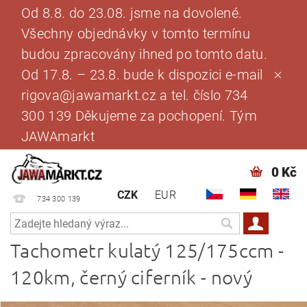
Od 8.8. do 23.08. jsme na dovolené.
Všechny objednávky v tomto termínu
budou zpracovány ihned po tomto datu.
Od 17.8. – 23.8. bude k dispozici e-mail
rigova@jawamarkt.cz a tel. číslo 734
300 139 Děkujeme za pochopení. Tým
JAWAmarkt
0 Kč
CZK
EUR
734 300 139
Tachometr kulatý 125/175ccm -
120km, černý ciferník - nový