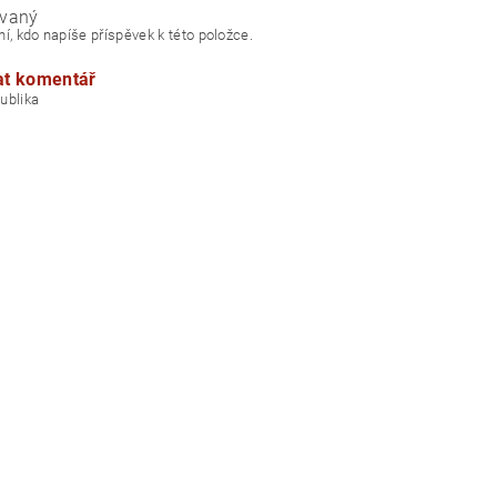
vaný
í, kdo napíše příspěvek k této položce.
at komentář
á republika