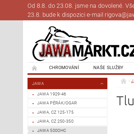
Od 8.8. do 23.08. jsme na dovolené. V
23.8. bude k dispozici e-mail rigova@
CHROMOVÁNÍ
NAŠE SLUŽBY
BANKOVNÍ SPOJENÍ
NAPIŠTE NÁM
JAWA
JAWA 1929-46
Tl
JAWA PÉRÁK/OGAR
JAWA, CZ 125-175
JAWA, CZ 250-350
JAWA 500OHC