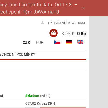
ny ihned po tomto datu. Od 17.8. –
za pochopení. Tým JAWAmarkt
|
PŘIHLÁŠENÍ
REGISTRACE
KOŠÍK:
0 Kč
CZK
EUR
BCHODNÍ PODMÍNKY
st
Skladem
(>5 ks)
657,02 Kč bez DPH