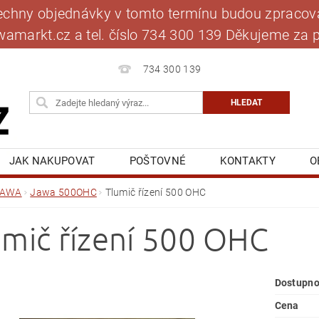
šechny objednávky v tomto termínu budou zpracová
jawamarkt.cz a tel. číslo 734 300 139 Děkujeme 
734 300 139
JAK NAKUPOVAT
POŠTOVNÉ
KONTAKTY
O
BLOG
MOJE OBJEDNÁVKA
JAWA
Jawa 500OHC
Tlumič řízení 500 OHC
umič řízení 500 OHC
Dostupno
Cena