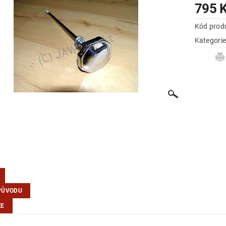
795 
Kód prod
Kategori
PŮVODU
ZE