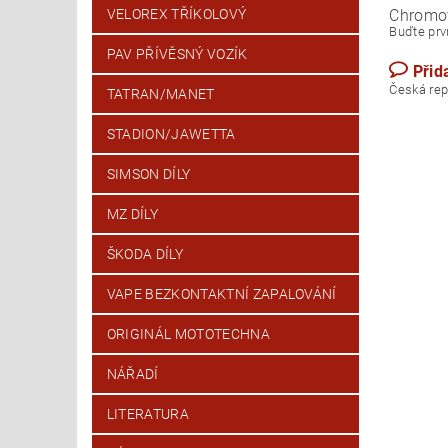
Chromo
VELOREX TŘÍKOLOVÝ
Buďte prvn
PAV PŘÍVĚSNÝ VOZÍK
Přid
Česk
TATRAN/MANET
STADION/JAWETTA
SIMSON DÍLY
MZ DÍLY
ŠKODA DÍLY
VAPE BEZKONTAKTNÍ ZAPALOVÁNÍ
ORIGINÁL MOTOTECHNA
NÁŘADÍ
LITERATURA