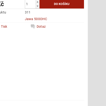
Kč
uktu
311
e
Jawa 500OHC
Tisk
Dotaz