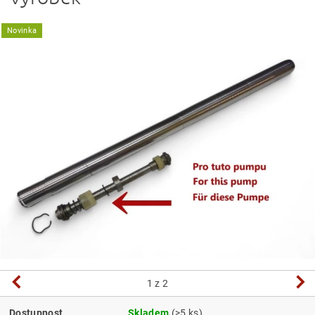
Novinka
1
z 2
Dostupnost
Skladem
(>5 ks)