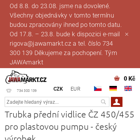
Od 8.8. do 23.08. jsme na dovolené.
Všechny objednávky v tomto termínu
budou zpracovány ihned po tomto datu.
Od 17.8. – 23.8. bude k dispozici e-mail
rigova@jawamarkt.cz a tel. číslo 734
300 139 Děkujeme za pochopení. Tým
JAWAmarkt
0 Kč
CZK
EUR
734 300 139
Trubka přední vidlice ČZ 450/455
pro plastovou pumpu - český
výrobek