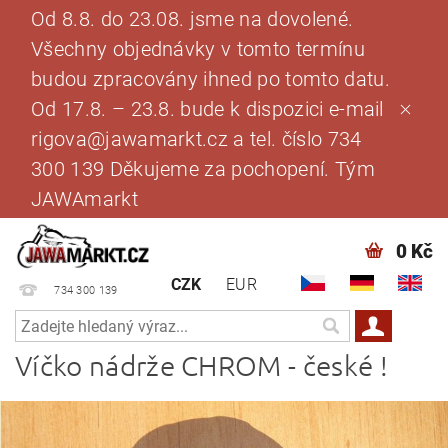
Od 8.8. do 23.08. jsme na dovolené.
Všechny objednávky v tomto termínu
budou zpracovány ihned po tomto datu.
Od 17.8. – 23.8. bude k dispozici e-mail
rigova@jawamarkt.cz a tel. číslo 734
300 139 Děkujeme za pochopení. Tým
JAWAmarkt
0 Kč
CZK
EUR
734 300 139
Víčko nádrže CHROM - české !