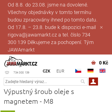
Od 8.8. do 23.08. jsme na dovolené.
Všechny objednávky v tomto termínu
budou zpracovány ihned po tomto datu.
Od 17.8. – 23.8. bude k dispozici e-mail
rigova@jawamarkt.cz a tel. číslo 734
300 139 Děkujeme za pochopení. Tým
JAWAmarkt
0 Kč
CZK
EUR
734 300 139
Výpustný šroub oleje s
magnetem - M8