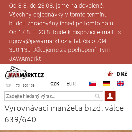
Od 8.8. do 23.08. jsme na dovolené.
Všechny objednávky v tomto termínu
budou zpracovány ihned po tomto datu.
Od 17.8. – 23.8. bude k dispozici e-mail
rigova@jawamarkt.cz a tel. číslo 734
300 139 Děkujeme za pochopení. Tým
JAWAmarkt
0 Kč
CZK
EUR
734 300 139
Vyrovnávací manžeta brzd. válce
639/640