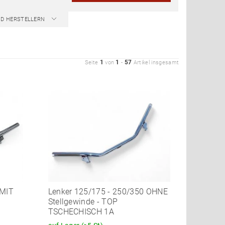
ND HERSTELLERN
1
1
57
Seite
von
-
Artikel insgesamt
 MIT
Lenker 125/175 - 250/350 OHNE
Stellgewinde - TOP
TSCHECHISCH 1A