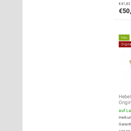
€50
Neu
Origin
Hebel
Origi
auf L
Herkun
Garant