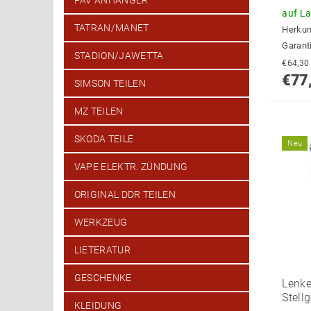
PAV ANHÄNGER
auf L
TATRAN/MANET
Herkun
Garant
STADION/JAWETTA
€77
SIMSON TEILEN
MZ TEILEN
SKODA TEILE
Neu
VAPE ELEKTR. ZÜNDUNG
ORIGINAL DDR TEILEN
WERKZEUG
LIETERATUR
GESCHENKE
Lenke
Stell
KLEIDUNG