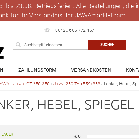
 bis 23.08. Betriebsferien. Alle Bestellungen, die
 Dank für Ihr Verständnis. Ihr JAWAmarkt-Team
00420 605 772 457
EN
ZAHLUNGSFORM
VERSANDKOSTEN
KONT
BLOG
MEINE BESTELLUNG
JAWA
Jawa, CZ 250-350
Jawa 250 Typ 559/353
Lenker, Hebel, Sp
NKER, HEBEL, SPIEGEL
 LAGER
€
0