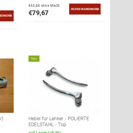
€65,84 ohne MwSt.
€79,67
Neu
r)
Hebel für Lenker - POLIERTE
EDELSTAHL - Top
auf Lager
(>5 St)