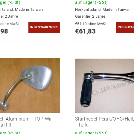
ager
(>5 St)
auf Lager
(>5 St)
ftsland:
Made in Taiwan
Herkunftsland:
Made in Taiwan
ie: 2 Jahre
Garantie: 2 Jahre
€54,53 ohne MwSt.
€51,10 ohne MwSt.
,98
€61,83
el, Aluminium - TOP, Wir
Starthebel Perak/OHC/Hal
al !!!!
- Turk.
ager
(>5 St)
auf Lager
(>5 St)