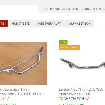
FILTER NACH PARAMETERN, EIGENSCHAFTEN U
STE
GÜNSTIGSTE
MEISTVERKAUFT
ALPHABETISCH
Neu
Wir empfehlen
r Jawa Sport mit
Lenker 125/175 - 250/350
egewinde - TSCHECHISCH -
Stellgewinde - TOP
tät 1A !
TSCHECHISCH 1A