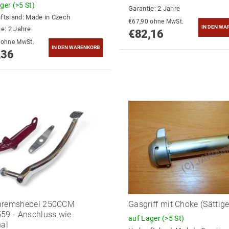
ager
(>5 St)
Garantie: 2 Jahre
ftsland:
Made in Czech
€67,90 ohne MwSt.
ie: 2 Jahre
€82,16
€77,16 ohne MwSt.
,36
bremshebel 250CCM
Gasgriff mit Choke (Sättige
59 - Anschluss wie
auf Lager
(>5 St)
nal