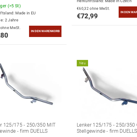
Herkunftsland:
Made in Czech
ager
(>5 St)
€60,32 ohne MwSt.
ftsland:
Made in EU
€72,99
ie: 2 Jahre
€64,30 ohne MwSt.
,80
Neu
r 125/175 - 250/350 MIT
Lenker 125/175 - 250/35
gewinde - firm DUELLS
Stellgewinde - firm DUELL