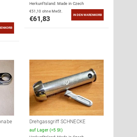
Herkunftsland:
Made in Czech
€51,10 ohne MwSt.
€61,83
bnabe
Drehgassgriff SCHNECKE
auf Lager
(>5 St)