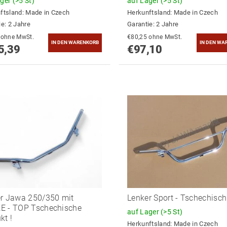
ager
(>5 St)
auf Lager
(>5 St)
ftsland:
Made in Czech
Herkunftsland:
Made in Czech
ie: 2 Jahre
Garantie: 2 Jahre
€87,10 ohne MwSt.
€80,25 ohne MwSt.
5,39
€97,10
r Jawa 250/350 mit
Lenker Sport - Tschechisch
E - TOP Tschechische
auf Lager
(>5 St)
kt !
Herkunftsland:
Made in Czech