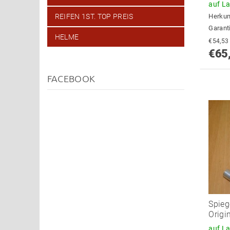
auf L
Herkun
REIFEN 1ST. TOP PREIS
Garant
HELME
€65
FACEBOOK
Spieg
Origin
auf L