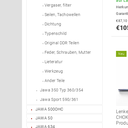
auf L
Vergaser, filter
Herkun
Garant
Seilen, Tachowellen
Dichtung
€10
Typenschild
Original DDR Teilen
Feder, Schrauben, Mutter
Neu
Lieteratur
Werkzeug
Ander Teile
Jawa 350 Typ 360/354
Jawa Sport 590/361
JAWA 500OHC
Lenke
CHOK
JAWA 50
Produ
JAWA 634