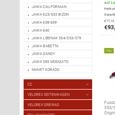
auf L
JAWA CALIFORNIAN
Herkun
JAWA 623/633 BIZON
Garant
JAWA 638-639
€93
JAWA 640
JAWA LIBENAK 554/553/579
JAWA BABETTA
Neu
JAWA DANDY
JAWA 585 MOSQUITO
MANET KORADO
CZ
VELOREX SEITENWAGEN
Fuss
VELOREX DREIRAD
353/5
Origi