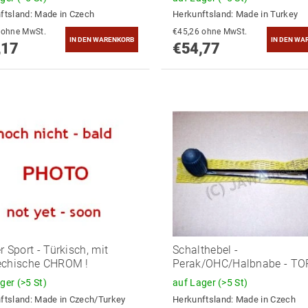
ftsland:
Made in Czech
Herkunftsland:
Made in Turkey
€49,73 ohne MwSt.
€45,26 ohne MwSt.
,17
€54,77
r Sport - Türkisch, mit
Schalthebel -
echische CHROM !
Perak/OHC/Halbnabe - TO
ager
(>5 St)
auf Lager
(>5 St)
ftsland:
Made in Czech/Turkey
Herkunftsland:
Made in Czech