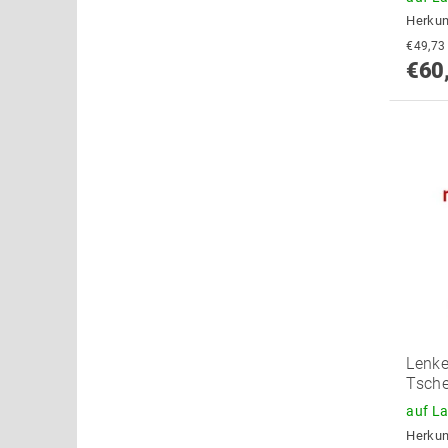
Herkun
€60
Lenke
Tsch
auf L
Herkun