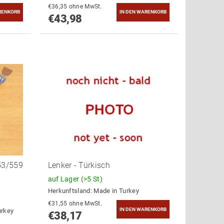
€36,35 ohne MwSt.
€43,98
53/559
Lenker - Türkisch
auf Lager
(>5 St)
Herkunftsland:
Made in Turkey
€31,55 ohne MwSt.
urkey
€38,17