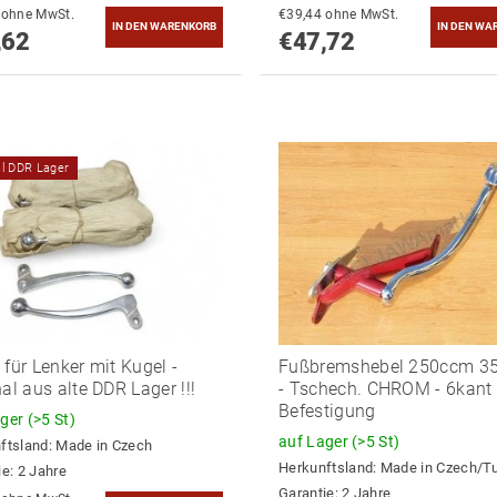
€41,83 ohne MwSt.
€39,44 ohne MwSt.
,62
€47,72
al DDR Lager
 für Lenker mit Kugel -
Fußbremshebel 250ccm 3
nal aus alte DDR Lager !!!
- Tschech. CHROM - 6kant
Befestigung
ager
(>5 St)
auf Lager
(>5 St)
ftsland:
Made in Czech
Herkunftsland:
Made in Czech/T
ie: 2 Jahre
Garantie: 2 Jahre