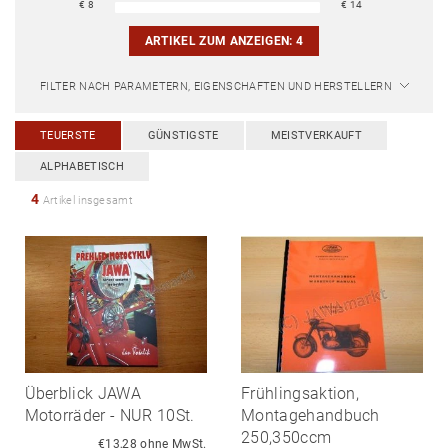
€
8
€
14
ARTIKEL ZUM ANZEIGEN:
4
FILTER NACH PARAMETERN, EIGENSCHAFTEN UND HERSTELLERN
TEUERSTE
GÜNSTIGSTE
MEISTVERKAUFT
ALPHABETISCH
4
Artikel insgesamt
Überblick JAWA
Frühlingsaktion,
Motorräder - NUR 10St.
Montagehandbuch
250,350ccm
€13,28 ohne MwSt.