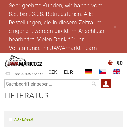
Sehr geehrte Kunden, wir haben vom
8.8. bis 23.08. Betriebsferien. Alle
Bestellungen, die in diesem Zeitraum
eingehen, werden direkt im Anschluss
bearbeitet. Vielen Dank für Ihr
Verständnis. Ihr JAWAmarkt-Team
€0
CZK
EUR
00420 605 772 457
LIETERATUR
AUF LAGER