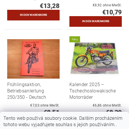
€13,28
€8,92 ohne MwSt.
€10,79
Neu
Frühlingsaktion,
Kalender 2025 –
Betriebsanleitung
Tschechoslowakische
250/350 - Deutsch
Motorräder
€7,03 ohne MwSt.
€6,86 ohne MwSt.
€8,51
€8,30
Tento web používá soubory cookie. Dalším procházením
DETAIL
tohoto webu vyjadřujete souhlas s jejich používáním..