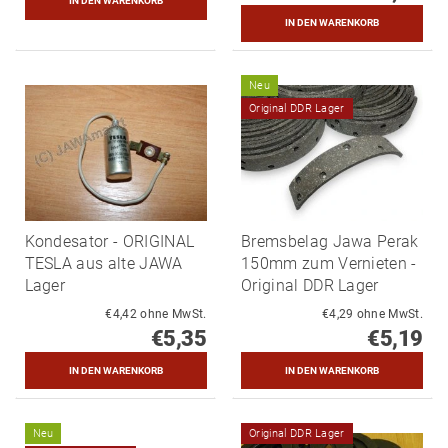
Neu
Original DDR Lager
Kondesator - ORIGINAL
Bremsbelag Jawa Perak
TESLA aus alte JAWA
150mm zum Vernieten -
Lager
Original DDR Lager
€4,42 ohne MwSt.
€4,29 ohne MwSt.
€5,35
€5,19
Neu
Original DDR Lager