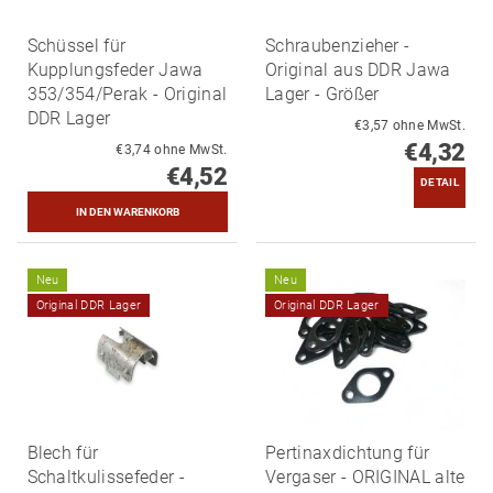
Schüssel für
Schraubenzieher -
Kupplungsfeder Jawa
Original aus DDR Jawa
353/354/Perak - Original
Lager - Größer
DDR Lager
€3,57 ohne MwSt.
€4,32
€3,74 ohne MwSt.
€4,52
DETAIL
Neu
Neu
Original DDR Lager
Original DDR Lager
Blech für
Pertinaxdichtung für
Schaltkulissefeder -
Vergaser - ORIGINAL alte