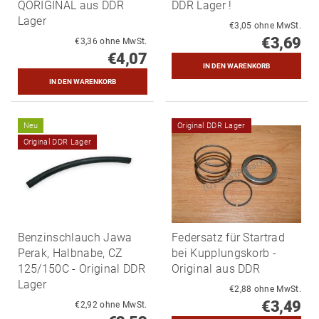
QORIGINAL aus DDR
DDR Lager !
Lager
€3,05 ohne MwSt.
€3,69
€3,36 ohne MwSt.
€4,07
Neu
Original DDR Lager
Original DDR Lager
Benzinschlauch Jawa
Federsatz für Startrad
Perak, Halbnabe, CZ
bei Kupplungskorb -
125/150C - Original DDR
Original aus DDR
Lager
€2,88 ohne MwSt.
€3,49
€2,92 ohne MwSt.