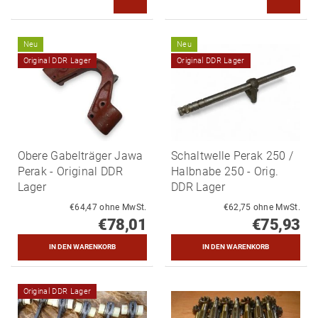
Neu
Neu
Original DDR Lager
Original DDR Lager
Obere Gabelträger Jawa
Schaltwelle Perak 250 /
Perak - Original DDR
Halbnabe 250 - Orig.
Lager
DDR Lager
€64,47 ohne MwSt.
€62,75 ohne MwSt.
€78,01
€75,93
Original DDR Lager