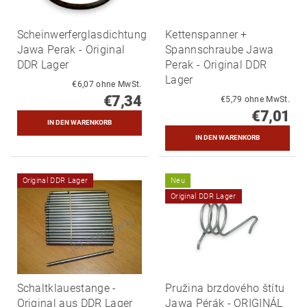
Scheinwerferglasdichtung
Kettenspanner +
Jawa Perak - Original
Spannschraube Jawa
DDR Lager
Perak - Original DDR
Lager
€6,07 ohne MwSt.
€7,34
€5,79 ohne MwSt.
€7,01
Original DDR Lager
Neu
Original DDR Lager
Schaltklauestange -
Pružina brzdového štítu
Original aus DDR Lager
Jawa Pérák - ORIGINÁL