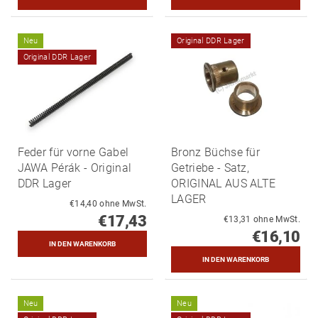
Neu
Original DDR Lager
Original DDR Lager
Feder für vorne Gabel
Bronz Büchse für
JAWA Pérák - Original
Getriebe - Satz,
DDR Lager
ORIGINAL AUS ALTE
LAGER
€14,40 ohne MwSt.
€17,43
€13,31 ohne MwSt.
€16,10
Neu
Neu