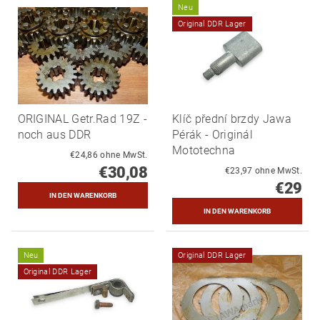
Neu
Original DDR Lager
ORIGINAL Getr.Rad 19Z -
Klíč přední brzdy Jawa
noch aus DDR
Pérák - Originál
Mototechna
€24,86 ohne MwSt.
€30,08
€23,97 ohne MwSt.
€29
Neu
Original DDR Lager
Original DDR Lager