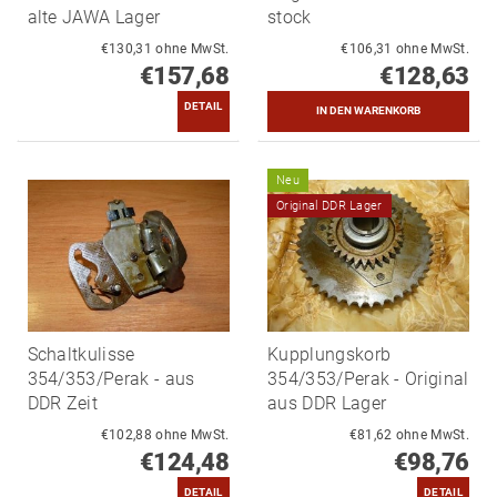
alte JAWA Lager
stock
€130,31 ohne MwSt.
€106,31 ohne MwSt.
€157,68
€128,63
DETAIL
Neu
Original DDR Lager
Schaltkulisse
Kupplungskorb
354/353/Perak - aus
354/353/Perak - Original
DDR Zeit
aus DDR Lager
€102,88 ohne MwSt.
€81,62 ohne MwSt.
€124,48
€98,76
DETAIL
DETAIL