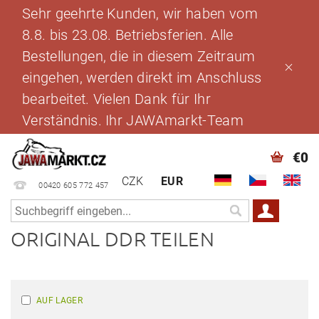
Sehr geehrte Kunden, wir haben vom
8.8. bis 23.08. Betriebsferien. Alle
Bestellungen, die in diesem Zeitraum
eingehen, werden direkt im Anschluss
bearbeitet. Vielen Dank für Ihr
Verständnis. Ihr JAWAmarkt-Team
€0
CZK
EUR
00420 605 772 457
ORIGINAL DDR TEILEN
AUF LAGER