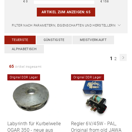
€
0
€
158
ARTIKEL ZUM ANZEIGEN:
65
FILTER NACH PARAMETERN, EIGENSCHAFTEN UND HERSTELLERN
TEUERSTE
GÜNSTIGSTE
MEISTVERKAUFT
ALPHABETISCH
1
2
65
Artikel insgesamt
Original DDR Lager
Original DDR Lager
Labyrinth für Kurbelwelle
Regler 6V/45W - PAL,
OGAR 350 - neue aus
Original from old JAWA