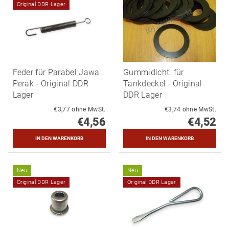
Original DDR Lager
Feder für Parabel Jawa
Gummidicht. für
Perak - Original DDR
Tankdeckel - Original
Lager
DDR Lager
€3,77 ohne MwSt.
€3,74 ohne MwSt.
€4,56
€4,52
Neu
Neu
Original DDR Lager
Original DDR Lager