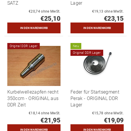
SATZ
Lager
€20,74 ohne MwSt.
€19,13 ohne MwSt.
€25,10
€23,15
Original DDR Lager
Neu
Original DDR Lager
Kurbelwellezapfen recht
Feder für Startsegment
350ccm - ORIGINAL aus
Perak - ORIGINAL DDR
DDR Zeit
Lager
€18,14 ohne MwSt.
€15,78 ohne MwSt.
€21,95
€19,09