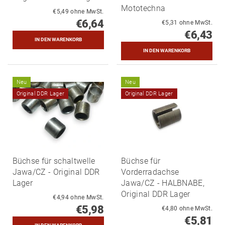
Mototechna
€5,49 ohne MwSt.
€6,64
€5,31 ohne MwSt.
€6,43
Neu
Neu
Original DDR Lager
Original DDR Lager
Büchse für schaltwelle
Büchse für
Jawa/CZ - Original DDR
Vorderradachse
Lager
Jawa/CZ - HALBNABE,
Original DDR Lager
€4,94 ohne MwSt.
€5,98
€4,80 ohne MwSt.
€5,81