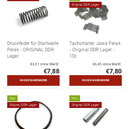
Original DDR Lager
Druckfeder für Startwelle
Tachohalter Jawa Perak
Perak - ORIGINAL DDR
- Original DDR Lager -
Lager
1St.
€6,51 ohne MwSt.
€6,45 ohne MwSt.
€7,88
€7,80
Neu
Neu
Original DDR Lager
Original DDR Lager