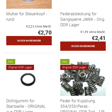
Mutter für Steuerkopf -
Federabdeckung für
rund
Gangsperre JAWA - Orig.
DDR Lager
€2,23 ohne MwSt.
€2,70
€1,99 ohne MwSt.
€2,41
Neu
Neu
Original DDR Lager
Original DDR Lager
Dichtgummi für
Feder für Kupplung
Startwelle - ORIGINAL
354/353/Perak -
aus DDR Lager
ORIGINAL DDR Zeit - 1St