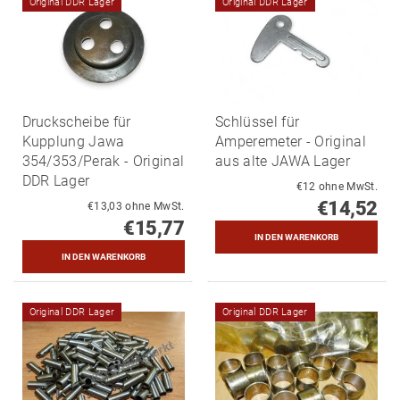
Original DDR Lager
Original DDR Lager
Druckscheibe für
Schlüssel für
Kupplung Jawa
Amperemeter - Original
354/353/Perak - Original
aus alte JAWA Lager
DDR Lager
€12 ohne MwSt.
€14,52
€13,03 ohne MwSt.
€15,77
Original DDR Lager
Original DDR Lager