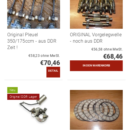
Original Pleuel
ORIGINAL Vorgelegwelle
350/175ccm - aus DDR
- noch aus DDR
Zeit !
€56,58 ohne MwSt.
€68,46
€58,23 ohne MwSt.
€70,46
DETAIL
Neu
Original DDR Lager