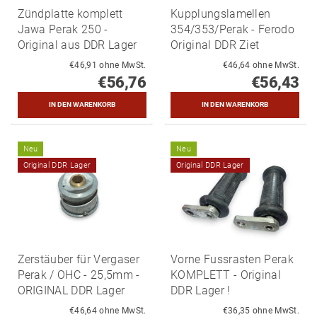
Zündplatte komplett
Kupplungslamellen
Jawa Perak 250 -
354/353/Perak - Ferodo
Original aus DDR Lager
Original DDR Ziet
€46,91 ohne MwSt.
€46,64 ohne MwSt.
€56,76
€56,43
Neu
Neu
Original DDR Lager
Original DDR Lager
Zerstäuber für Vergaser
Vorne Fussrasten Perak
Perak / OHC - 25,5mm -
KOMPLETT - Original
ORIGINAL DDR Lager
DDR Lager !
€46,64 ohne MwSt.
€36,35 ohne MwSt.