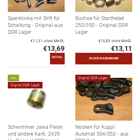
Sperrklinke mit Stift für
Büchse für Starthebel
Schaltung - Original aus
250/350 - Original DDR
DDR Lager
Lager
€11,31 ohne MwSt.
€10,83 ohne MwSt.
€13,69
€13,11
DETAIL
Neu
Original DDR Lager
Original DDR Lager
Schwimmer Jawa Perak
Nocken für Kuppl.
und andere Karb. 2429
Automat 354/353 - aus