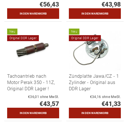
€56,43
€43,98
Neu
Neu
Original DDR Lager
Original DDR Lager
Tachoantrieb nach
Zündplatte Jawa/CZ - 1
Motor Perak 350 - 11Z,
Zylinder - Original aus
Original DDR Lager !
DDR Lager
€36,01 ohne MwSt.
€34,16 ohne MwSt.
€43,57
€41,33