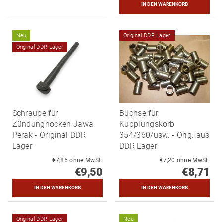
Neu
Original DDR Lager
Original DDR Lager
Schraube für
Büchse für
Zündungnocken Jawa
Kupplungskorb
Perak - Original DDR
354/360/usw. - Orig. aus
Lager
DDR Lager
€7,85 ohne MwSt.
€7,20 ohne MwSt.
€9,50
€8,71
Original DDR Lager
Neu