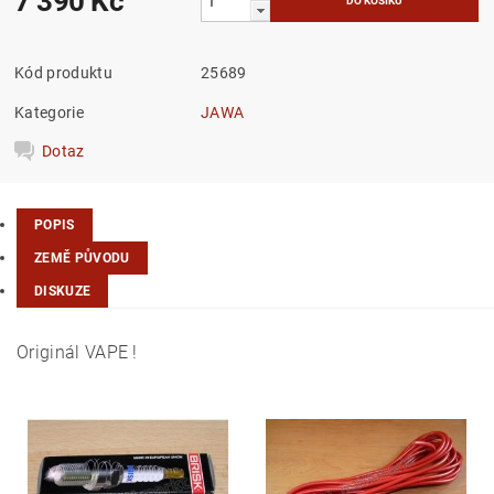
7 390 Kč
Kód produktu
25689
Kategorie
JAWA
Dotaz
POPIS
ZEMĚ PŮVODU
DISKUZE
Originál VAPE !