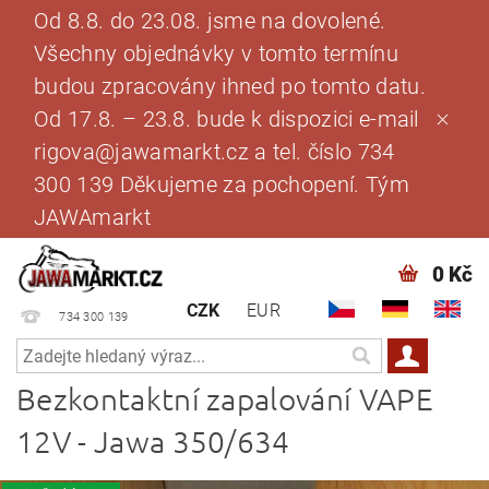
Od 8.8. do 23.08. jsme na dovolené.
Všechny objednávky v tomto termínu
budou zpracovány ihned po tomto datu.
Od 17.8. – 23.8. bude k dispozici e-mail
rigova@jawamarkt.cz a tel. číslo 734
300 139 Děkujeme za pochopení. Tým
JAWAmarkt
0 Kč
CZK
EUR
734 300 139
Bezkontaktní zapalování VAPE
12V - Jawa 350/634