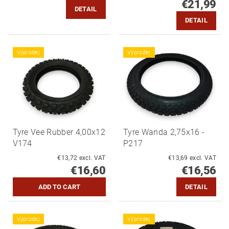
€21,99
DETAIL
DETAIL
Výprodej
Výprodej
Tyre Vee Rubber 4,00x12
Tyre Wanda 2,75x16 -
V174
P217
€13,72 excl. VAT
€13,69 excl. VAT
€16,60
€16,56
DETAIL
Výprodej
Výprodej