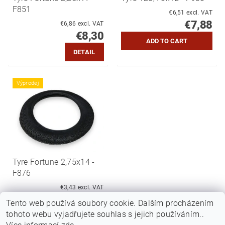
F851
€6,51 excl. VAT
€7,88
€6,86 excl. VAT
€8,30
DETAIL
Výprodej
Tyre Fortune 2,75x14 -
F876
€3,43 excl. VAT
€4,15
Tento web používá soubory cookie. Dalším procházením
tohoto webu vyjadřujete souhlas s jejich používáním..