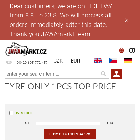
Dear customers, we are on HOLIDAY
from 8.8. to 23.8. We will process all
orders immediately adter this date.
Thank you JAWAmarkt team
€0
CZK
EUR
00420 605 772 457
TYRE ONLY 1PCS TOP PRICE
IN STOCK
€
4
€
42
ITEMS TO DISPLAY:
25