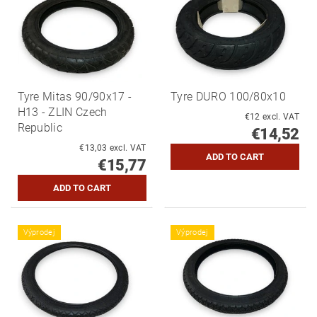
Tyre Mitas 90/90x17 -
Tyre DURO 100/80x10
H13 - ZLIN Czech
€12 excl. VAT
Republic
€14,52
€13,03 excl. VAT
€15,77
Výprodej
Výprodej