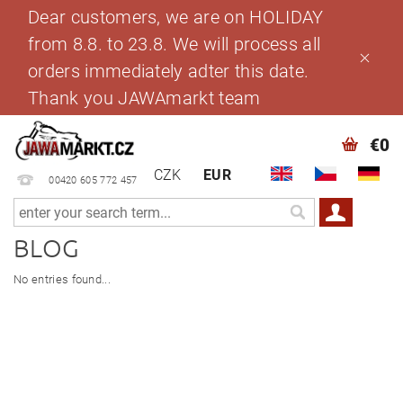
Dear customers, we are on HOLIDAY
from 8.8. to 23.8. We will process all
orders immediately adter this date.
Thank you JAWAmarkt team
€0
CZK
EUR
00420 605 772 457
BLOG
No entries found...