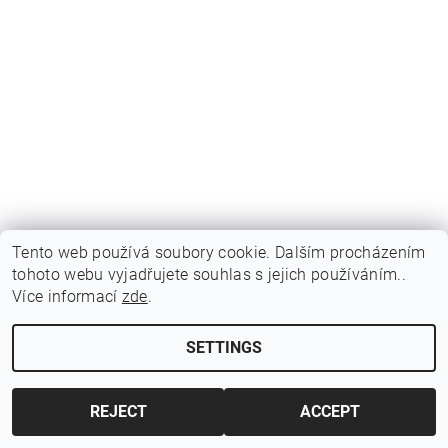
Tento web používá soubory cookie. Dalším procházením
tohoto webu vyjadřujete souhlas s jejich používáním..
Více informací
zde
.
SETTINGS
Edit cookie settings
2026 ©
Jawamarkt
, all rights reserved.
Created by Shoptet
REJECT
ACCEPT