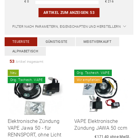
€
0
€
216
ARTIKEL ZUM ANZEIGEN:
53
FILTER NACH PARAMETERN, EIGENSCHAFTEN UND HERSTELLERN
TEUERSTE
GÜNSTIGSTE
MEISTVERKAUFT
ALPHABETISCH
53
Artikel insgesamt
Neu
Orig. Tschech. VAPE
Orig. Tschech. VAPE
Wir empfehlen
Elektronische Zündung
VAPE Elektronische
VAPE Jawa 50 - für
Zündung JAWA 50 ccm
RENNSPORT, ohne Licht
€171,40 ohne MwSt.