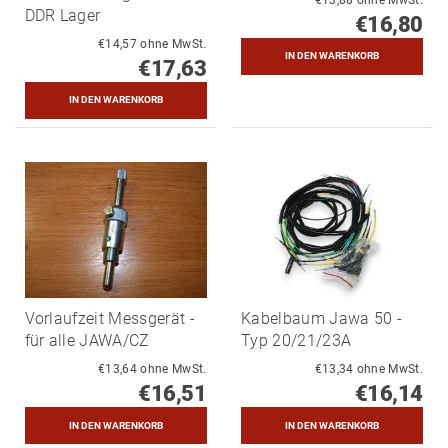
DDR Lager
€16,80
€14,57 ohne MwSt.
€17,63
Vorlaufzeit Messgerät -
Kabelbaum Jawa 50 -
für alle JAWA/CZ
Typ 20/21/23A
€13,64 ohne MwSt.
€13,34 ohne MwSt.
€16,51
€16,14