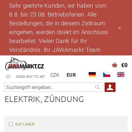
Sehr geehrte Kunden, wir haben vom
8.8. bis 23.08. Betriebsferien. Alle
Bestellungen, die in diesem Zeitraum
eingehen, werden direkt im Anschluss
bearbeitet. Vielen Dank für Ihr
Verständnis. Ihr JAWAmarkt-Team
€0
CZK
EUR
00420 605 772 457
ELEKTRIK, ZÜNDUNG
AUF LAGER