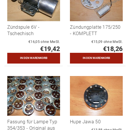
Zündspule 6V -
Zündungplatte 175/250
Tschechisch
- KOMPLETT
€16,05 ohne MwSt.
€15,09 ohne MwSt.
€19,42
€18,26
Fassung für Lampe Typ
Hupe Jawa 50
354/353 - Original aus
€13,88 ohne MwSt.