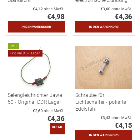
Standlicht
elektronische Zündung
€4,12 ohne MwSt.
€3,60 ohne MwSt.
€4,98
€4,36
Neu
Original DDR Lager
Selengleichrichter Jawa
Schraube für
50 - Original DDR Lager
Lichtschalter - polierte
Edelstahl
€3,60 ohne MwSt.
€4,36
€3,43 ohne MwSt.
€4,15
DETAIL