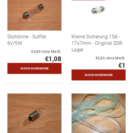
Glühbirne - Sulfite
Kleine Sicherung 15A -
6V/5W
17x7mm - Original DDR
Lager
€0,89 ohne MwSt.
€1,08
€0,83 ohne MwSt.
€1