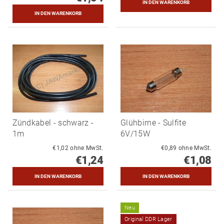
Zündkabel - schwarz -
Glühbirne - Sulfite
1m
6V/15W
€1,02 ohne MwSt.
€0,89 ohne MwSt.
€1,24
€1,08
Neu
Original DDR Lager