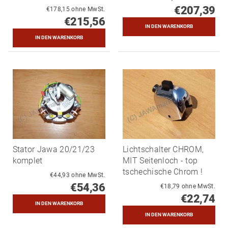
€207,39
€178,15 ohne MwSt.
€215,56
Stator Jawa 20/21/23
Lichtschalter CHROM,
komplet
MIT Seitenloch - top
tschechische Chrom !
€44,93 ohne MwSt.
€54,36
€18,79 ohne MwSt.
€22,74