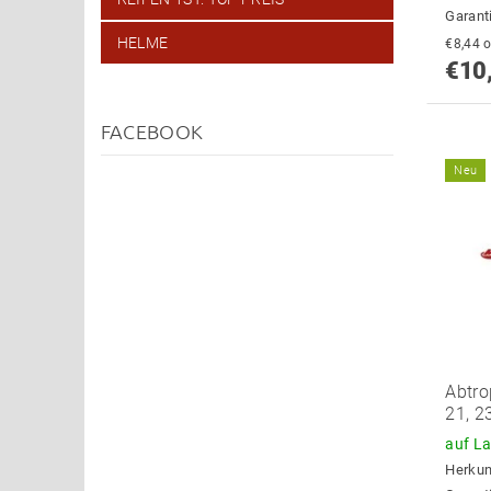
Garant
HELME
€
€10
FACEBOOK
Neu
Abtro
21, 2
auf L
Herkun