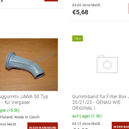
€4,69 ohne MwSt.
€5,68
Neu
uggummi JAWA 50 Typ
Gummiband für Filter Box
 - für Vergaser
20/21/23 - GENAU WIE
ORIGINAL !
ager
(>5 St)
auf Lager
(1 St)
ftsland:
Made in Czech
€4,12 ohne MwSt.
4,50 ohne MwSt.