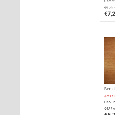
Garant
€6 o
€7,
Benz
Jetzt 
Herkun
€
€5,