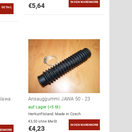
€5,64
DETAIL
 Jawa
Ansauggummi JAWA 50 - 23
auf Lager
(>5 St)
Herkunftsland:
Made in Czech
€3,50 ohne MwSt.
€4,23