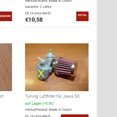
Herkunftsland:
Made in Czech
Garantie: 2 Jahre
€8,74 ohne MwSt.
DETAIL
€10,58
it
Tuning Luftfilter für Jawa 50
auf Lager
(>5 St)
Herkunftsland:
Made in Czech
€6,14 ohne MwSt.