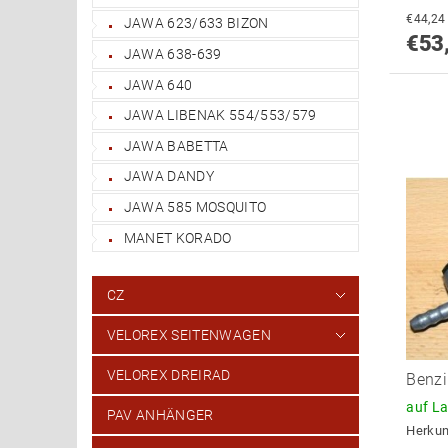
JAWA 623/633 BIZON
€53
JAWA 638-639
JAWA 640
JAWA LIBENAK 554/553/579
JAWA BABETTA
JAWA DANDY
JAWA 585 MOSQUITO
MANET KORADO
CZ
VELOREX SEITENWAGEN
VELOREX DREIRAD
Benzi
auf L
PAV ANHÄNGER
Herkun