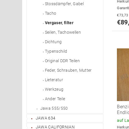
Herkun
Stossdämpfer, Gabel
Garant
Tacho
€89
Vergaser, filter
Seilen, Tachowellen
Dichtung
Typenschild
Original DDR Teilen
Feder, Schrauben, Mutter
Lieteratur
Werkzeug
Ander Teile
Benzi
Jawa 555/550
Endli
JAWA 634
auf L
JAWA CALIFORNIAN
Herkun