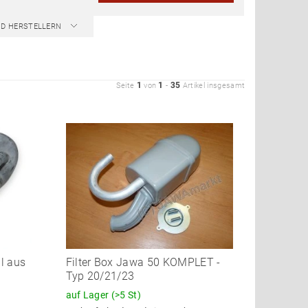
ND HERSTELLERN
1
1
35
Seite
von
-
Artikel insgesamt
al aus
Filter Box Jawa 50 KOMPLET -
Typ 20/21/23
auf Lager
(>5 St)