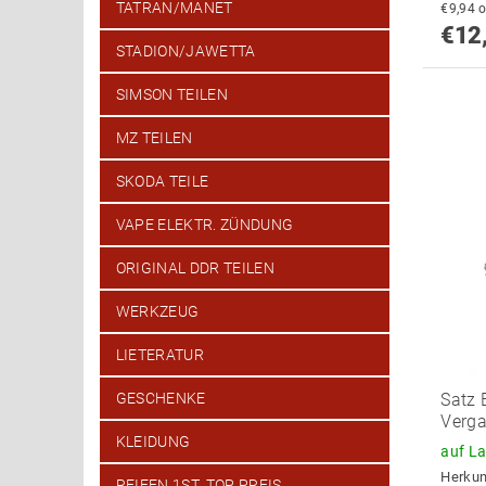
TATRAN/MANET
€
€12
STADION/JAWETTA
SIMSON TEILEN
MZ TEILEN
SKODA TEILE
VAPE ELEKTR. ZÜNDUNG
ORIGINAL DDR TEILEN
WERKZEUG
LIETERATUR
Satz 
GESCHENKE
Verga
KLEIDUNG
auf L
Herkun
REIFEN 1ST. TOP PREIS