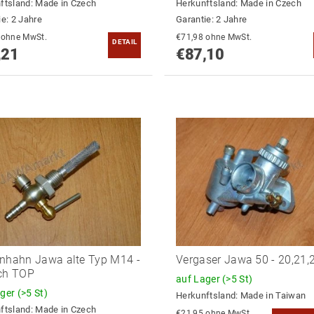
ftsland:
Made in Czech
Herkunftsland:
Made in Czech
ie: 2 Jahre
Garantie: 2 Jahre
€73,73 ohne MwSt.
€71,98 ohne MwSt.
DETAIL
,21
€87,10
nhahn Jawa alte Typ M14 -
Vergaser Jawa 50 - 20,21,
ch TOP
auf Lager
(>5 St)
ager
(>5 St)
Herkunftsland:
Made in Taiwan
ftsland:
Made in Czech
€21,95 ohne MwSt.