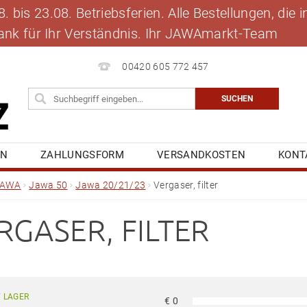
 bis 23.08. Betriebsferien. Alle Bestellungen, die
 Dank für Ihr Verständnis. Ihr JAWAmarkt-Team
00420 605 772 457
EN
ZAHLUNGSFORM
VERSANDKOSTEN
KONT
BLOG
MEINE BESTELLUNG
JAWA
Jawa 50
Jawa 20/21/23
Vergaser, filter
RGASER, FILTER
 LAGER
€
0