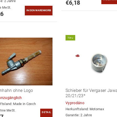
ie: 2 Jahre
€6,18
hne MwSt.
26
Neu
inhahn ohne Logo
Schieber für Vergaser Jaw
20/21/23*
unzugänglich
Vyprodáno
ftsland:
Made in Czech
Herkunftsland:
Motomax
4,77 ohne MwSt.
DETAIL
Garantie: 2 Jahre
77