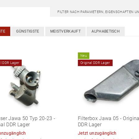
FILTER NACH PARAMETERN, EIGENSCHAFTEN U
STE
GÜNSTIGSTE
MEISTVERKAUFT
ALPHABETISCH
Neu
al DDR Lager
Original DDR Lager
ser Jawa 50 Typ 20-23 -
Filterbox Jawa 05 - Origin
nal DDR Lager
DDR Lager
unzugänglich
Jetzt unzugänglich