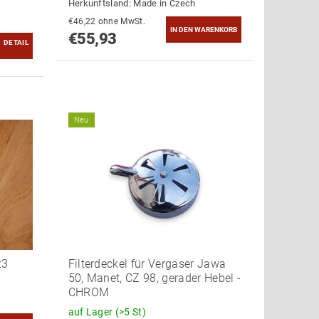
Herkunftsland:
Made in Czech
€46,22 ohne MwSt.
€55,93
DETAIL
Neu
23
Filterdeckel für Vergaser Jawa
50, Manet, CZ 98, gerader Hebel -
CHROM
auf Lager
(>5 St)