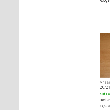
Ansa
20/21
auf L
Herkun
€