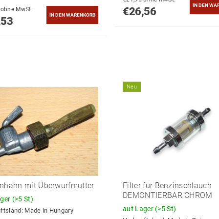
€26,56
€44,24 ohne MwSt.
,53
Neu
nhahn mit Überwurfmutter
Filter für Benzinschlauch
DEMONTIERBAR CHROM
ager
(>5 St)
auf Lager
(>5 St)
ftsland:
Made in Hungary