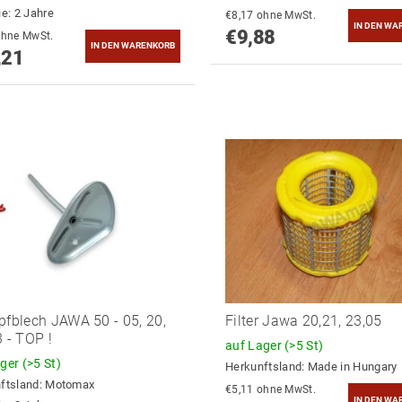
ie: 2 Jahre
€8,17 ohne MwSt.
€9,88
8,44 ohne MwSt.
,21
pfblech JAWA 50 - 05, 20,
Filter Jawa 20,21, 23,05
3 - TOP !
auf Lager
(>5 St)
ager
(>5 St)
Herkunftsland:
Made in Hungary
ftsland:
Motomax
€5,11 ohne MwSt.