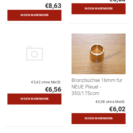
€8,63
Bronzbüchse 16mm für
€5,42 ohne MwSt.
NEUE Pleuel -
€6,56
350/175ccm
€4,98 ohne MwSt.
€6,02