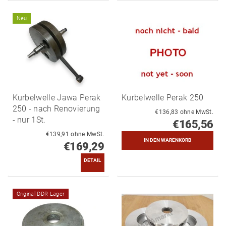
Neu
Kurbelwelle Jawa Perak
Kurbelwelle Perak 250
250 - nach Renovierung
€136,83 ohne MwSt.
- nur 1St.
€165,56
€139,91 ohne MwSt.
€169,29
DETAIL
Original DDR Lager