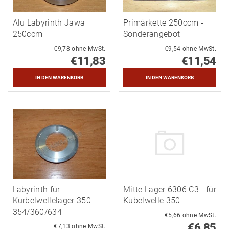
Alu Labyrinth Jawa
Primärkette 250ccm -
250ccm
Sonderangebot
€9,78 ohne MwSt.
€9,54 ohne MwSt.
€11,83
€11,54
Labyrinth für
Mitte Lager 6306 C3 - für
Kurbelwellelager 350 -
Kubelwelle 350
354/360/634
€5,66 ohne MwSt.
€6,85
€7,13 ohne MwSt.