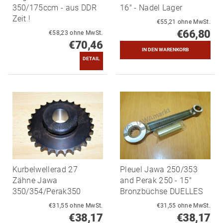
350/175ccm - aus DDR
16" - Nadel Lager
Zeit !
€55,21 ohne MwSt.
€66,80
€58,23 ohne MwSt.
€70,46
DETAIL
Kurbelwellerad 27
Pleuel Jawa 250/353
Zähne Jawa
and Perak 250 - 15"
350/354/Perak350
Bronzbüchse DUELLES
€31,55 ohne MwSt.
€31,55 ohne MwSt.
€38,17
€38,17