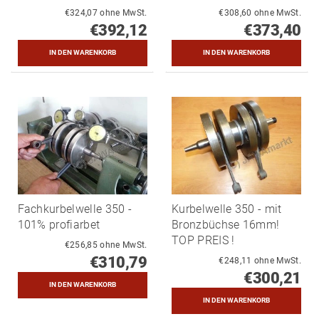
€324,07 ohne MwSt.
€308,60 ohne MwSt.
€392,12
€373,40
Fachkurbelwelle 350 -
Kurbelwelle 350 - mit
101% profiarbet
Bronzbüchse 16mm!
TOP PREIS !
€256,85 ohne MwSt.
€310,79
€248,11 ohne MwSt.
€300,21