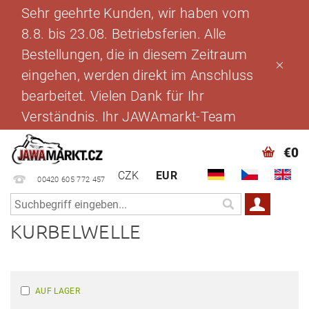
Sehr geehrte Kunden, wir haben vom
8.8. bis 23.08. Betriebsferien. Alle
Bestellungen, die in diesem Zeitraum
eingehen, werden direkt im Anschluss
bearbeitet. Vielen Dank für Ihr
Verständnis. Ihr JAWAmarkt-Team
€0
CZK
EUR
00420 605 772 457
KURBELWELLE
AUF LAGER