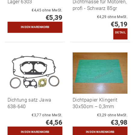
Lager 6303
Dichtmasse für Motoren,
profi - Schwarz 85gr
€4,45 ohne MwSt.
€5,39
€4,29 ohne MwSt.
€5,19
DETAIL
Dichtung satz Jawa
Dichtpapier Klingerit
638-640
30x50cm – 0,3mm
€3,77 ohne MwSt.
€3,29 ohne MwSt.
€4,56
€3,98