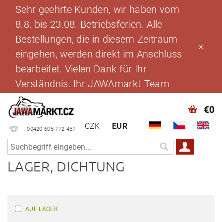
Sehr geehrte Kunden, wir haben vom
8.8. bis 23.08. Betriebsferien. Alle
Bestellungen, die in diesem Zeitraum
eingehen, werden direkt im Anschluss
bearbeitet. Vielen Dank für Ihr
Verständnis. Ihr JAWAmarkt-Team
€0
CZK
EUR
00420 605 772 457
LAGER, DICHTUNG
AUF LAGER