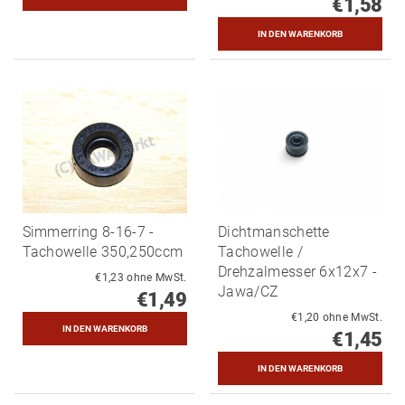
€1,58
Simmerring 8-16-7 -
Dichtmanschette
Tachowelle 350,250ccm
Tachowelle /
Drehzalmesser 6x12x7 -
€1,23 ohne MwSt.
Jawa/CZ
€1,49
€1,20 ohne MwSt.
€1,45