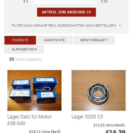
€
0
€
35
ARTIKEL ZUM ANZEIGEN:
25
FILTER NACH PARAMETERN, EIGENSCHAFTEN UND HERSTELLERN
TEUERSTE
GÜNSTIGSTE
MEISTVERKAUFT
ALPHABETISCH
25
Artikel insgesamt
Lager Satz für Motor
Lager 3205 C3
638-640
€13,55 ohne MwSt.
€16,39
€28,12 ohne MwSt.