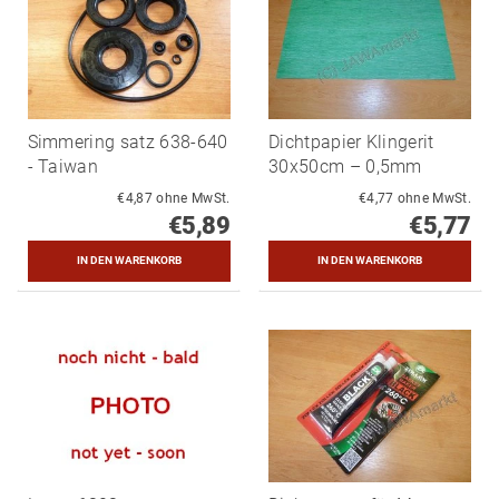
Simmering satz 638-640
Dichtpapier Klingerit
- Taiwan
30x50cm – 0,5mm
€4,87 ohne MwSt.
€4,77 ohne MwSt.
€5,89
€5,77