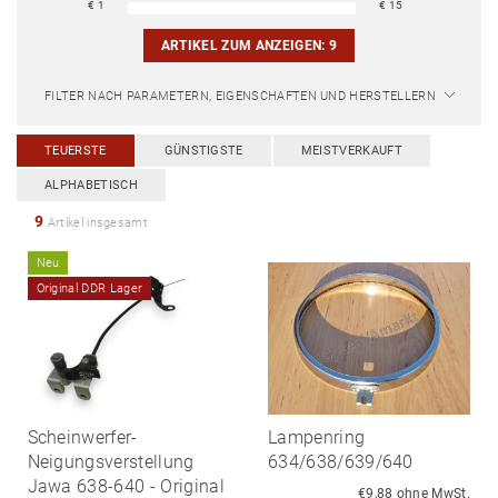
€
1
€
15
ARTIKEL ZUM ANZEIGEN:
9
FILTER NACH PARAMETERN, EIGENSCHAFTEN UND HERSTELLERN
TEUERSTE
GÜNSTIGSTE
MEISTVERKAUFT
ALPHABETISCH
9
Artikel insgesamt
Neu
Original DDR Lager
Scheinwerfer-
Lampenring
Neigungsverstellung
634/638/639/640
Jawa 638-640 - Original
€9,88 ohne MwSt.