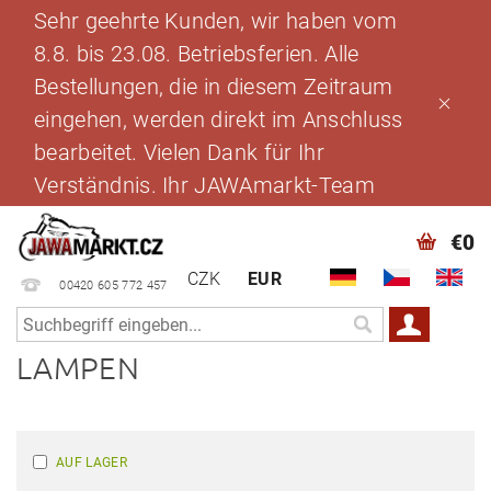
Sehr geehrte Kunden, wir haben vom
8.8. bis 23.08. Betriebsferien. Alle
Bestellungen, die in diesem Zeitraum
eingehen, werden direkt im Anschluss
bearbeitet. Vielen Dank für Ihr
Verständnis. Ihr JAWAmarkt-Team
€0
CZK
EUR
00420 605 772 457
LAMPEN
AUF LAGER