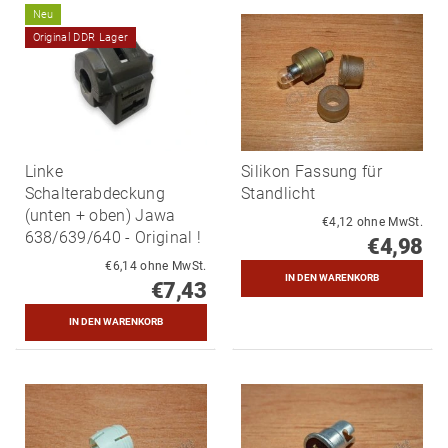
Neu
Original DDR Lager
Linke
Silikon Fassung für
Schalterabdeckung
Standlicht
(unten + oben) Jawa
€4,12 ohne MwSt.
638/639/640 - Original !
€4,98
€6,14 ohne MwSt.
€7,43