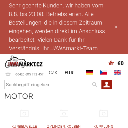
Sehr geehrte Kunden, wir haben vom
8.8. bis 23.08. Betriebsferien. Alle
Bestellungen, die in diesem Zeitraum
eingehen, werden direkt im Anschluss
bearbeitet. Vielen Dank für Ihr
Verständnis. Ihr JAWAmarkt-Team
€0
CZK
EUR
00420 605 772 457
MOTOR
KURBELWELLE
ZYLINDER, KOLBEN
KUPPLUNG,