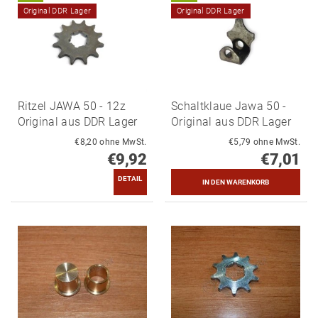
Original DDR Lager
Original DDR Lager
Ritzel JAWA 50 - 12z
Schaltklaue Jawa 50 -
Original aus DDR Lager
Original aus DDR Lager
€8,20 ohne MwSt.
€5,79 ohne MwSt.
€9,92
€7,01
DETAIL