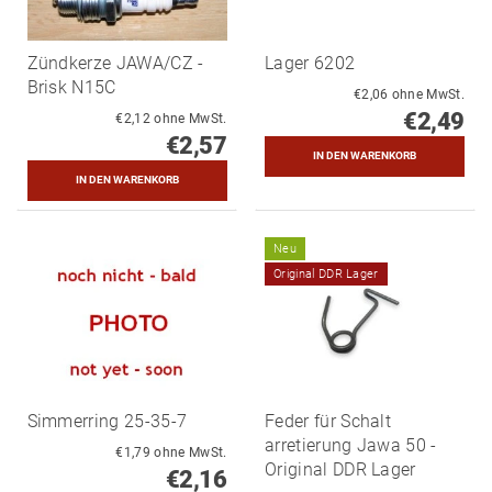
Zündkerze JAWA/CZ -
Lager 6202
Brisk N15C
€2,06 ohne MwSt.
€2,49
€2,12 ohne MwSt.
€2,57
Neu
Original DDR Lager
Simmerring 25-35-7
Feder für Schalt
arretierung Jawa 50 -
€1,79 ohne MwSt.
Original DDR Lager
€2,16