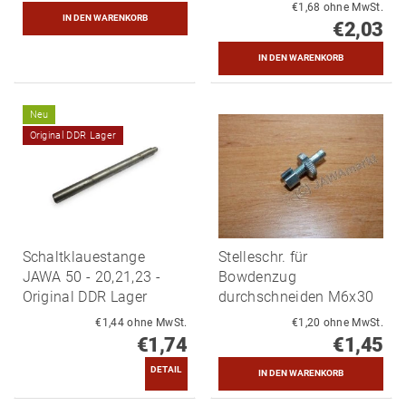
€1,68 ohne MwSt.
€2,03
Neu
Original DDR Lager
Schaltklauestange
Stelleschr. für
JAWA 50 - 20,21,23 -
Bowdenzug
Original DDR Lager
durchschneiden M6x30
€1,44 ohne MwSt.
€1,20 ohne MwSt.
€1,74
€1,45
DETAIL