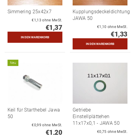
Simmering 25x42x7
Kupplungsdeckeldichtung
JAWA 50
€1,13 ohne MwSt.
€1,37
€1,10 ohne MwSt.
€1,33
Neu
Keil für Starthebel Jawa
Getriebe
50
Einstellplättehen
11x17x0,1 - JAWA 50
€0,99 ohne MwSt.
€1,20
€0,75 ohne MwSt.