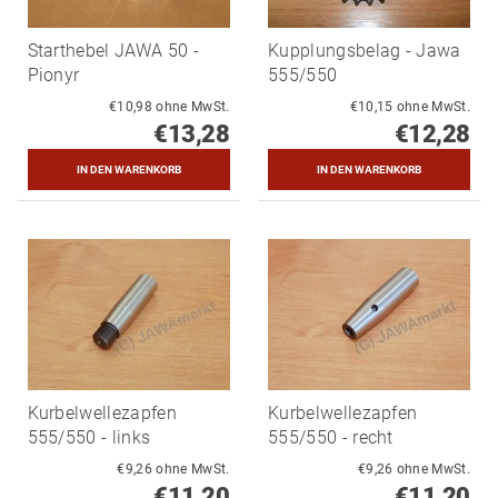
Starthebel JAWA 50 -
Kupplungsbelag - Jawa
Pionyr
555/550
€10,98 ohne MwSt.
€10,15 ohne MwSt.
€13,28
€12,28
Kurbelwellezapfen
Kurbelwellezapfen
555/550 - links
555/550 - recht
€9,26 ohne MwSt.
€9,26 ohne MwSt.
€11,20
€11,20