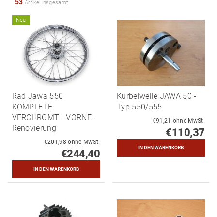
53
Artikel insgesamt
Neu
Rad Jawa 550
Kurbelwelle JAWA 50 -
KOMPLETE
Typ 550/555
VERCHROMT - VORNE -
€91,21 ohne MwSt.
Renovierung
€110,37
€201,98 ohne MwSt.
€244,40