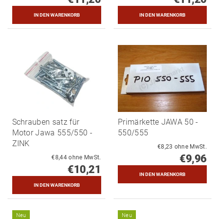
Schrauben satz für
Primärkette JAWA 50 -
Motor Jawa 555/550 -
550/555
ZINK
€8,23 ohne MwSt.
€9,96
€8,44 ohne MwSt.
€10,21
Neu
Neu