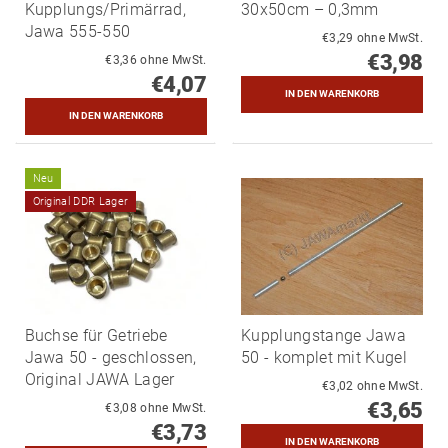
Kupplungs/Primärrad,
30x50cm – 0,3mm
Jawa 555-550
€3,29 ohne MwSt.
€3,98
€3,36 ohne MwSt.
€4,07
Neu
Original DDR Lager
Buchse für Getriebe
Kupplungstange Jawa
Jawa 50 - geschlossen,
50 - komplet mit Kugel
Original JAWA Lager
€3,02 ohne MwSt.
€3,65
€3,08 ohne MwSt.
€3,73