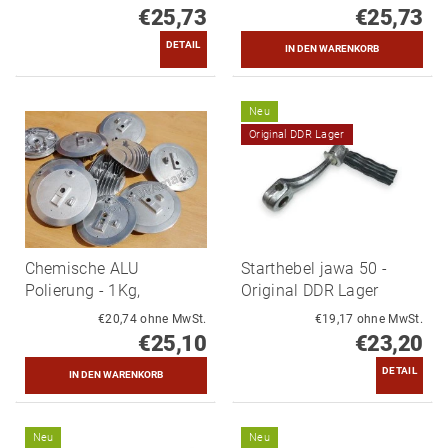
€25,73
€25,73
DETAIL
Neu
Original DDR Lager
Chemische ALU
Starthebel jawa 50 -
Polierung - 1Kg,
Original DDR Lager
€20,74 ohne MwSt.
€19,17 ohne MwSt.
€25,10
€23,20
DETAIL
Neu
Neu