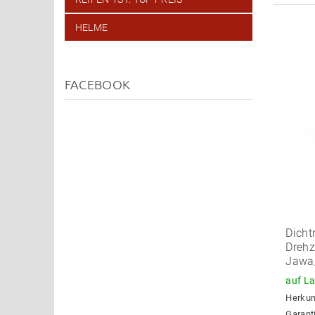
HELME
FACEBOOK
Dicht
Drehz
Jawa
auf L
Herkun
Garant