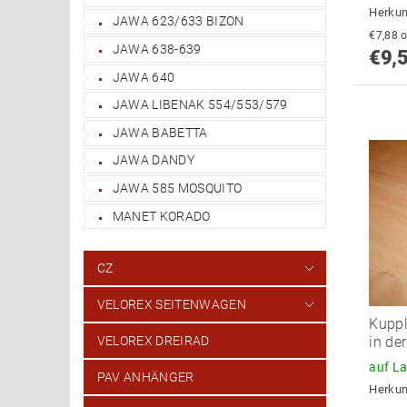
Herkun
JAWA 623/633 BIZON
€
JAWA 638-639
€9,
JAWA 640
JAWA LIBENAK 554/553/579
JAWA BABETTA
JAWA DANDY
JAWA 585 MOSQUITO
MANET KORADO
CZ
VELOREX SEITENWAGEN
Kuppl
in der
VELOREX DREIRAD
auf L
PAV ANHÄNGER
Herkun