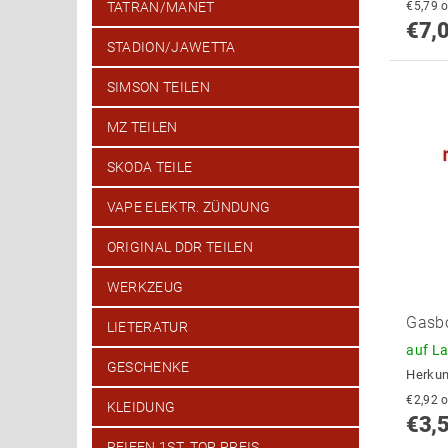
€
TATRAN/MANET
€7,
STADION/JAWETTA
SIMSON TEILEN
MZ TEILEN
SKODA TEILE
VAPE ELEKTR. ZÜNDUNG
ORIGINAL DDR TEILEN
WERKZEUG
Gasb
LIETERATUR
auf L
GESCHENKE
Herkun
€
KLEIDUNG
€3,
REIFEN 1ST. TOP PREIS