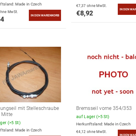
ftsland:
Made in Czech
€7,37 ohne MwSt.
€8,92
7,88 ohne MwSt.
54
ungseil mit Stelleschraube
Bremsseil vorne 354/353
 Mitte
auf Lager
(>5 St)
ager
(>5 St)
Herkunftsland:
Made in Czech
ftsland:
Made in Czech
€4,12 ohne MwSt.