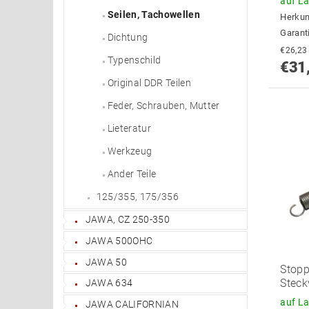
auf L
Seilen, Tachowellen
Herkun
Garant
Dichtung
Typenschild
€31
Original DDR Teilen
Feder, Schrauben, Mutter
Lieteratur
Werkzeug
Ander Teile
125/355, 175/356
JAWA, CZ 250-350
JAWA 500OHC
JAWA 50
Stopp
Steck
JAWA 634
auf L
JAWA CALIFORNIAN