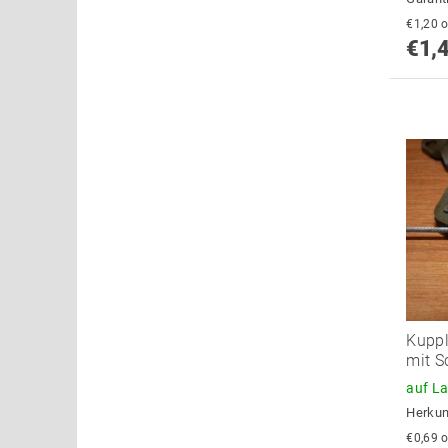
€
€1,
Kupp
mit S
auf L
Herkun
€