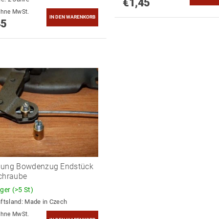
€1,45
1,20 ohne MwSt.
45
lung Bowdenzug Endstück
chraube
ager
(>5 St)
ftsland:
Made in Czech
0,69 ohne MwSt.