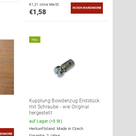
€1,31 ohne MwSt.
€1,58
Neu
Kupplung Bowdenzug Endstück
mit Schraube - wie Original
hergestellt
auf Lager
(>5 St)
Herkunftsland:
Made in Czech
Garantie: 2 Jahre