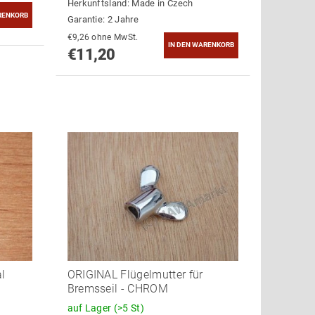
Herkunftsland:
Made in Czech
Garantie: 2 Jahre
€9,26 ohne MwSt.
€11,20
al
ORIGINAL Flügelmutter für
Bremsseil - CHROM
auf Lager
(>5 St)