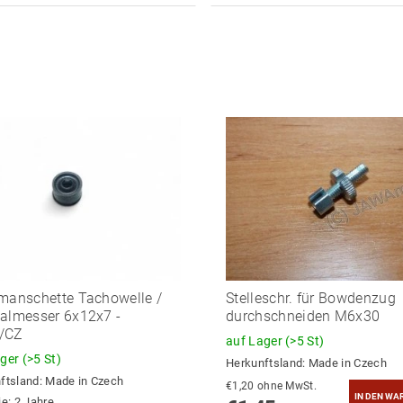
manschette Tachowelle /
Stelleschr. für Bowdenzug
almesser 6x12x7 -
durchschneiden M6x30
/CZ
auf Lager
(>5 St)
ager
(>5 St)
Herkunftsland:
Made in Czech
ftsland:
Made in Czech
€1,20 ohne MwSt.
ie: 2 Jahre