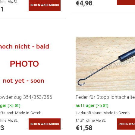
€4,98
5,79 ohne MwSt.
01
owdenzug 354/353/356
Feder für Stopplichtschalte
ager
(>5 St)
auf Lager
(>5 St)
ftsland:
Made in Czech
Herkunftsland:
Made in Czech
2,92 ohne MwSt.
€1,31 ohne MwSt.
53
€1,58