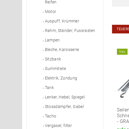
Reifen
Motor
Auspuff, Krümmer
TEUER
Rahm, Ständer, Fussrasten
Lampen
Bleche, Karosserie
Neu
Sitzbank
Gummiteile
Elektrik, Zündung
Tank
Lenker, Hebel, Spiegel
Stossdämpfer, Gabel
Seile
Schne
Tacho
- GR
Vergaser, filter