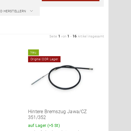
ND HERSTELLERN
1
1
16
Seite
von
-
Artikel insgesamt
Neu
Original DDR Lager
Hintere Bremszug Jawa/CZ
351/352
auf Lager
(>5 St)