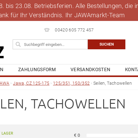
 bis 23.08. Betriebsferien. Alle Bestellungen, die
 Dank für Ihr Verständnis. Ihr JAWAmarkt-Team
00420 605 772 457
EN
ZAHLUNGSFORM
VERSANDKOSTEN
KONT
BLOG
MEINE BESTELLUNG
JAWA
Jawa, CZ 125-175
125/351, 150/352
Seilen, Tachowellen
ILEN, TACHOWELLEN
 LAGER
€
0