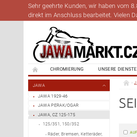
Sehr geehrte Kunden, wir haben vom 8.8.
direkt im Anschluss bearbeitet. Vielen
CHROMIERUNG
UNSERE DIENST
BANKVERBINDUNG
SCHREIBEN SIE UNS
JAWA
JAWA 1929-46
SE
JAWA PERAK/OGAR
JAWA, CZ 125-175
125/351, 150/352
AUF
Räder, Bremsen, Ketteräder,