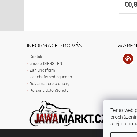
€0,
INFORMACE PRO VÁS
WAREN
Kontakt
unsere DIENSTEN
Zahlungsform
Geschäftsbedingungen
Reklamationsordnung
PersonaldatenSchutz
Tento web p
procházením
s jejich po