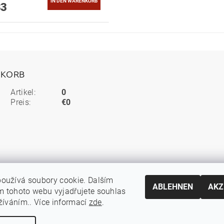
83
KORB
Artikel:
0
Preis:
€0
oužívá soubory cookie. Dalším
ABLEHNEN
AKZ
 tohoto webu vyjadřujete souhlas
užíváním.. Více informací
zde
.