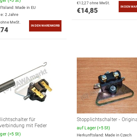
ager
(>5 St)
€12,27 ohne MwSt.
ftsland:
Made in EU
€14,85
ie: 2 Jahre
€26,23 ohne MwSt.
,74
lichtschalter für
Stopplichtschalter - Origin
verbindung mit Feder
auf Lager
(>5 St)
ager
(>5 St)
Herkunftsland:
Made in Czech