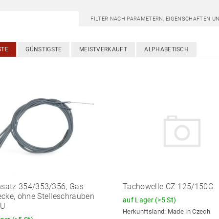
FILTER NACH PARAMETERN, EIGENSCHAFTEN U
STE
GÜNSTIGSTE
MEISTVERKAUFT
ALPHABETISCH
nsatz 354/353/356, Gas
Tachowelle CZ 125/150C
cke, ohne Stelleschrauben
auf Lager
(>5 St)
AU
Herkunftsland:
Made in Czech