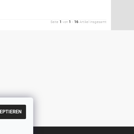
1
1
16
Seite
von
-
Artikel insgesamt
EPTIEREN