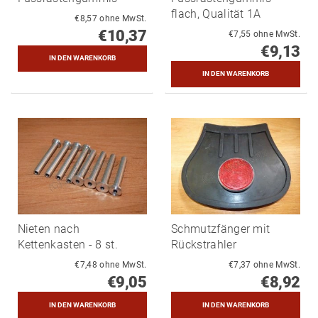
flach, Qualität 1A
€8,57 ohne MwSt.
€10,37
€7,55 ohne MwSt.
€9,13
Nieten nach
Schmutzfänger mit
Kettenkasten - 8 st.
Rückstrahler
€7,48 ohne MwSt.
€7,37 ohne MwSt.
€9,05
€8,92