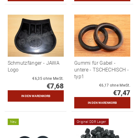
Schmutzfänger - JAWA
Gummi für Gabel -
Logo
untere - TSCHECHISCH -
typ1
€6,35 ohne MwSt.
€7,68
€6,17 ohne MwSt.
€7,47
Neu
Original DDR Lager