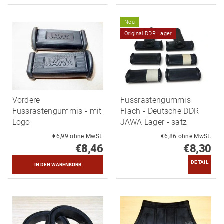
Neu
Original DDR Lager
Vordere
Fussrastengummis
Fussrastengummis - mit
Flach - Deutsche DDR
Logo
JAWA Lager - satz
€6,99 ohne MwSt.
€6,86 ohne MwSt.
€8,46
€8,30
DETAIL