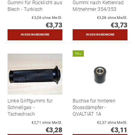
Gummi für Rücklicht aus
Gummi nach Kettenrad
Blech - Turkisch
Mitnehmer 354/353
€3,08 ohne MwSt.
€3,08 ohne MwSt.
€3,73
€3,73
Neu
Linke Griffgummi für
Buchse für hinteren
Schnellgas -
Stossdämpfer -
Tschechisch
QVALTIÄT 1A
€2,71 ohne MwSt.
€2,57 ohne MwSt.
€3,28
€3,11