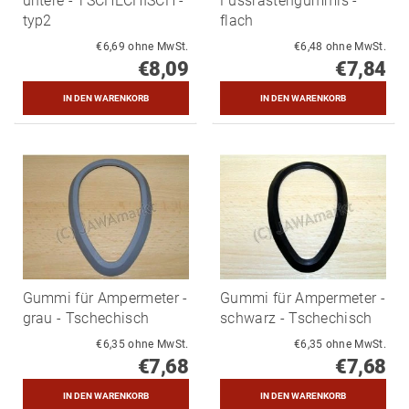
untere - TSCHECHISCH -
Fussrastengummis -
typ2
flach
€6,69 ohne MwSt.
€6,48 ohne MwSt.
€8,09
€7,84
Gummi für Ampermeter -
Gummi für Ampermeter -
grau - Tschechisch
schwarz - Tschechisch
€6,35 ohne MwSt.
€6,35 ohne MwSt.
€7,68
€7,68