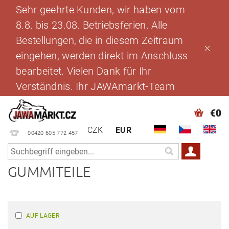
Sehr geehrte Kunden, wir haben vom
8.8. bis 23.08. Betriebsferien. Alle
Bestellungen, die in diesem Zeitraum
eingehen, werden direkt im Anschluss
bearbeitet. Vielen Dank für Ihr
Verständnis. Ihr JAWAmarkt-Team
€0
CZK
EUR
00420 605 772 457
GUMMITEILE
AUF LAGER