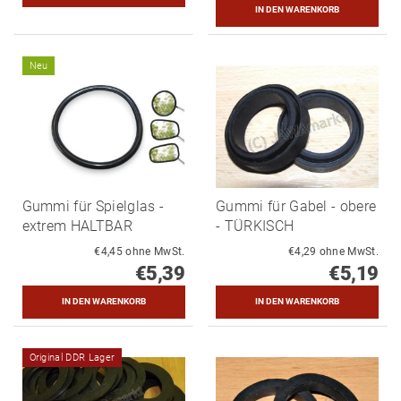
Neu
Gummi für Spielglas -
Gummi für Gabel - obere
extrem HALTBAR
- TÜRKISCH
€4,45 ohne MwSt.
€4,29 ohne MwSt.
€5,39
€5,19
Original DDR Lager