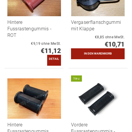
Hintere
Vergaserflanschgummi
Fussrastengummis -
mit Klappe
ROT
€8,85 ohne MwSt.
€10,71
€9,19 ohne MwSt.
€11,12
DETAIL
Neu
Hintere
Vordere
Fussrastengummis
Fussrastengummis -