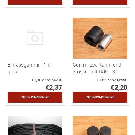
Einfassgummi - 1m -
Gummi zw. Rahm und
grau
Stossd. mit BÜCHSE
€1,96 ohne MwSt.
€1,82 ohne MwSt.
€2,37
€2,20